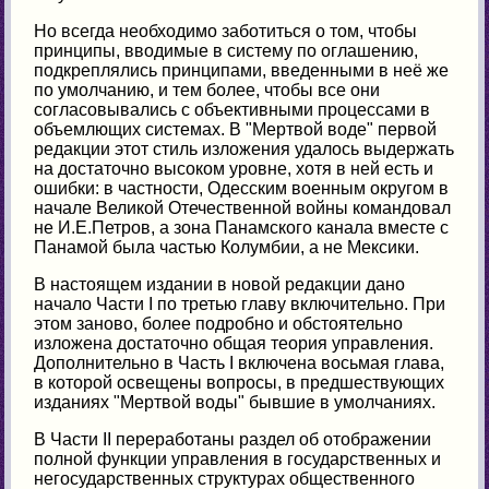
Но всегда необходимо заботиться о том, чтобы
принципы, вводимые в систему по оглашению,
подкреплялись принципами, введенными в неё же
по умолчанию, и тем более, чтобы все они
согласовывались с объективными процессами в
объемлющих системах. В "Мертвой воде" первой
редакции этот стиль изложения удалось выдержать
на достаточно высоком уровне, хотя в ней есть и
ошибки: в частности, Одесским военным округом в
начале Великой Отечественной войны командовал
не И.Е.Петров, а зона Панамского канала вместе с
Панамой была частью Колумбии, а не Мексики.
В настоящем издании в новой редакции дано
начало Части I по третью главу включительно. При
этом заново, более подробно и обстоятельно
изложена достаточно общая теория управления.
Дополнительно в Часть I включена восьмая глава,
в которой освещены вопросы, в предшествующих
изданиях "Мертвой воды" бывшие в умолчаниях.
В Части II переработаны раздел об отображении
полной функции управления в государственных и
негосударственных структурах общественного