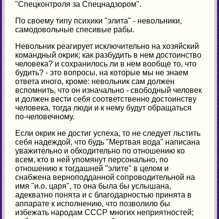
"Спецконтроля за Спецнадзором".
По своему типу психики "элита" - невольники,
самодовольные спесивые рабы.
Невольник реагирует исключительно на хозяйский
командный окрик; как разбудить в нем достоинство
человека? и сохранилось ли в нем вообще то, что
будить? - это вопросы, на которые мы не знаем
ответа иного, кроме: невольник сам должен
вспомнить, что он изначально - свободный человек
и должен вести себя соответственно достоинству
человека, тогда люди и к нему будут обращаться
по-человечному.
Если окрик не достиг успеха, то не следует льстить
себя надеждой, что будь "Мертвая вода" написана
уважительно и обходительно по отношению ко
всем, кто в ней упомянут персонально, по
отношению к тогдашней "элите" в целом и
снабжена верноподданной сопроводительной на
имя "и.о. царя", то она была бы услышана,
адекватно понята и с благодарностью принята в
аппарате к исполнению, что позволило бы
избежать народам СССР многих неприятностей;