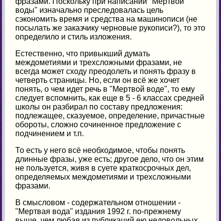
фразами. Поскольку при написании "Мертвой
воды" изначально преследовалась цель
сэкономить время и средства на машинописи (не
посылать же заказчику черновые рукописи?), то это
определило и стиль изложения.
Естественно, что привыкший думать
междометиями и трехсложными фразами, не
всегда может сходу преодолеть и понять фразу в
четверть страницы. Но, если он всё же хочет
понять, о чем идет речь в "Мертвой воде", то ему
следует вспомнить, как еще в 5 - 6 классах средней
школы он разбирал по составу предложения:
подлежащее, сказуемое, определение, причастные
обороты, сложно сочиненное предложение с
подчинением и т.п.
То есть у него всё необходимое, чтобы понять
длинные фразы, уже есть; другое дело, что он этим
не пользуется, живя в суете краткосрочных дел,
определяемых междометиями и трехсложными
фразами.
В смысловом - содержательном отношении -
"Мертвая вода" издания 1992 г. по-прежнему
выше, чем любая из публикаций ею недовольных,