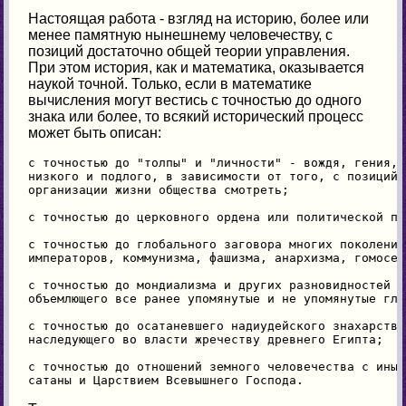
Настоящая работа - взгляд на историю, более или
менее памятную нынешнему человечеству, с
позиций достаточно общей теории управления.
При этом история, как и математика, оказывается
наукой точной. Только, если в математике
вычисления могут вестись с точностью до одного
знака или более, то всякий исторический процесс
может быть описан:
с точностью до "толпы" и "личности" - вождя, гения, 
низкого и подлого, в зависимости от того, с позиций 
организации жизни общества смотреть;

с точностью до церковного ордена или политической пар
с точностью до глобального заговора многих поколений
императоров, коммунизма, фашизма, анархизма, гомосек
с точностью до мондиализма и других разновидностей "
объемлющего все ранее упомянутые и не упомянутые гло
с точностью до осатаневшего надиудейского знахарства
наследующего во власти жречеству древнего Египта;

с точностью до отношений земного человечества с иным