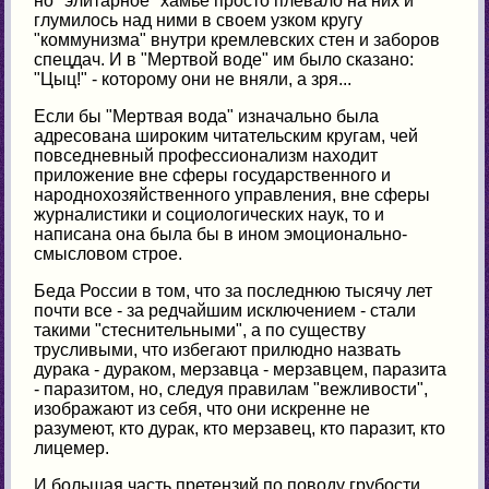
но "элитарное" хамьё просто плевало на них и
глумилось над ними в своем узком кругу
"коммунизма" внутри кремлевских стен и заборов
спецдач. И в "Мертвой воде" им было сказано:
"Цыц!" - которому они не вняли, а зря...
Если бы "Мертвая вода" изначально была
адресована широким читательским кругам, чей
повседневный профессионализм находит
приложение вне сферы государственного и
народнохозяйственного управления, вне сферы
журналистики и социологических наук, то и
написана она была бы в ином эмоционально-
смысловом строе.
Беда России в том, что за последнюю тысячу лет
почти все - за редчайшим исключением - стали
такими "стеснительными", а по существу
трусливыми, что избегают прилюдно назвать
дурака - дураком, мерзавца - мерзавцем, паразита
- паразитом, но, следуя правилам "вежливости",
изображают из себя, что они искренне не
разумеют, кто дурак, кто мерзавец, кто паразит, кто
лицемер.
И большая часть претензий по поводу грубости