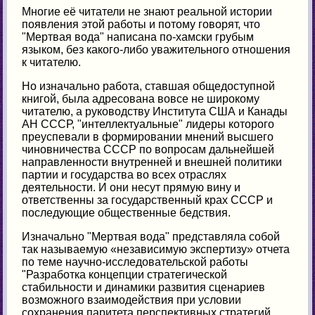
Многие её читатели не знают реальной истории
появления этой работы и потому говорят, что
"Мертвая вода" написана по-хамски грубым
языком, без какого-либо уважительного отношения
к читателю.
Но изначально работа, ставшая общедоступной
книгой, была адресована вовсе не широкому
читателю, а руководству Института США и Канады
АН СССР, "интеллектуальные" лидеры которого
преуспевали в формировании мнений высшего
чиновничества СССР по вопросам дальнейшей
направленности внутренней и внешней политики
партии и государства во всех отраслях
деятельности. И они несут прямую вину и
ответственны за государственный крах СССР и
последующие общественные бедствия.
Изначально "Мертвая вода" представляла собой
так называемую «независимую экспертизу» отчета
по теме научно-исследовательской работы
"Разработка концепции стратегической
стабильности и динамики развития сценариев
возможного взаимодействия при условии
сохранения паритета перспективных стратегий