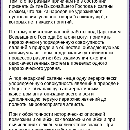
Тем, кто по разным причинам не в состоянии
признать бытие Высочайшего Господа и сатаны,
скажем, что языки народов не удерживают
пустословия, условно говоря "глоких куздр", в
которых нет никаких понятий.
Поэтому при чтении данной работы под Царствием
Всевышнего Господа Бога они могут понимать
иерархически упорядоченную совокупность
явлений в природе и в обществе, обладающую как
минимум качеством поддержания устойчивости
процессов развития без взаимоуничтожения
однокачественных систем в пределах одного
иерархического уровня.
А под иерархией сатаны - еще одну иерархически
упорядоченную совокупность явлений в природе и
обществе, обладающую альтернативным
качеством антагонизации всего и вся и
дополняющую первую иерархию явлений до
полноты мировосприятия атеиста.
При любой точности исторических описаний
возможны и ошибки, как возможны ошибки и при
вычислениях с любым количеством знаков. При
чтении исторических работ они также