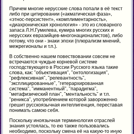
Причем многие нерусские слова попали в её текст
либо при цитировании («акматическая фаза»,
«этнос-персистент», «комплиментарность»,
«диахроническая хронология» - это из словарного
запаса Л.Н.Гумилева, кумира многих русских и
нерусских евразийцев-многонационалистов), либо
потому, что они - знаки эпохи (плюрализм мнений,
межрегионалы и т.п.).
В собственно нашем повествовании совсем не
встречаются чуждые корневой системе
господствующего в России Русского языка такие
слова, как: "объективация", "онтологизация",
"рефлексивная", "релевантность",
"эксплицированные", "гетерархированная
система", "имманентный", "парадигма",
"метафизический план", "ментальность" и т.п.
"реникса", употреблением которой завороженно
грешит русскоязычная интеллигенция, переставая
понимать самою себя.
Поскольку иноязычная терминология отраслей
знания устоялась, то ею также пользовались
необходимо, поскольку смена её на какую-то иную