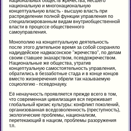
национальных обществ жречества, несшего
национальную и многонациональную
концептуальную власть - высшую власть при
распределении полной функции управления по
специализированным видам внутриобщественной
власти в процессе общественного
самоуправления.
Монополию на концептуальную деятельность
после этого длительное время за собой сохраняло
надиудейское надмасонское "жречество", по делам
своим ставшее знахарством, псевдожречеством.
Национальные же общества, утратив
концептуальную самостоятельность управления,
обратились в беззаботные стада и в конце концов
вместо жизнеречения обрели так называемую
социологию - псевдонауку.
Её ненаучность проявляется прежде всего в том,
что современная цивилизация вся переживает
глобальный кризис культуры: конфликт поколений,
организованная вседозволенность (преступность),
экологические проблемы, национализм,
перетекающий в нацизм, проблемы разоружения
т.п.