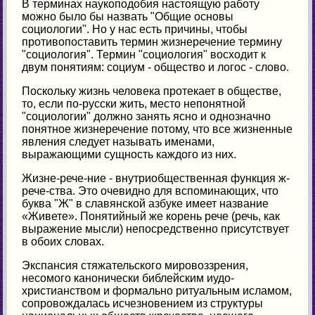
В терминах наукоподобия настоящую работу
можно было бы назвать "Общие основы
социологии". Но у нас есть причины, чтобы
противопоставить термин жизнеречение термину
"социология". Термин "социология" восходит к
двум понятиям: социум - общество и логос - слово.
Поскольку жизнь человека протекает в обществе,
то, если по-русски жить, место непонятной
"социологии" должно занять ясно и однозначно
понятное жизнеречение потому, что все жизненные
явления следует называть именами,
выражающими сущность каждого из них.
Жизне-рече-ние - внутриобщественная функция ж-
рече-ства. Это очевидно для вспоминающих, что
буква "Ж" в славянской азбуке имеет название
«Живете». Понятийный же корень рече (речь, как
выражение мысли) непосредственно присутствует
в обоих словах.
Экспансия стяжательского мировоззрения,
несомого канонически библейским иудо-
христианством и формально ритуальным исламом,
сопровождалась исчезновением из структуры