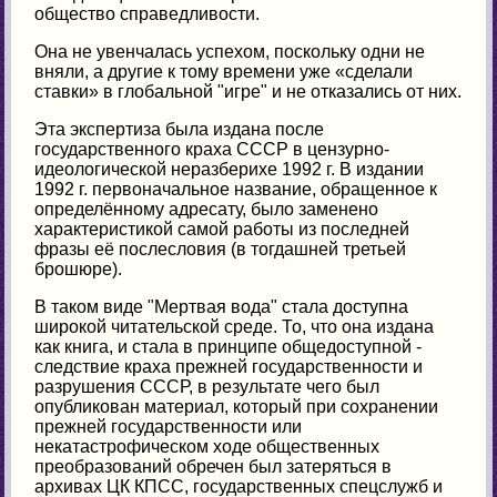
общество справедливости.
Она не увенчалась успехом, поскольку одни не
вняли, а другие к тому времени уже «сделали
ставки» в глобальной "игре" и не отказались от них.
Эта экспертиза была издана после
государственного краха СССР в цензурно-
идеологической неразберихе 1992 г. В издании
1992 г. первоначальное название, обращенное к
определённому адресату, было заменено
характеристикой самой работы из последней
фразы её послесловия (в тогдашней третьей
брошюре).
В таком виде "Мертвая вода" стала доступна
широкой читательской среде. То, что она издана
как книга, и стала в принципе общедоступной -
следствие краха прежней государственности и
разрушения СССР, в результате чего был
опубликован материал, который при сохранении
прежней государственности или
некатастрофическом ходе общественных
преобразований обречен был затеряться в
архивах ЦК КПСС, государственных спецслужб и