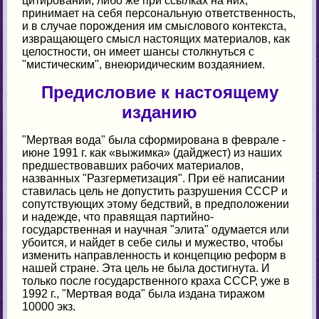
цитировании, либо же при ссылках на них,
принимает на себя персональную ответственность,
и в случае порождения им смыслового контекста,
извращающего смысл настоящих материалов, как
целостности, он имеет шансы столкнуться с
"мистическим", внеюридическим воздаянием.
Предисловие к настоящему
изданию
"Мертвая вода" была сформирована в феврале -
июне 1991 г. как «выжимка» (дайджест) из наших
предшествовавших рабочих материалов,
названных "Разгерметизация". При её написании
ставилась цель не допустить разрушения СССР и
сопутствующих этому бедствий, в предположении
и надежде, что правящая партийно-
государственная и научная "элита" одумается или
убоится, и найдет в себе силы и мужество, чтобы
изменить направленность и концепцию реформ в
нашей стране. Эта цель не была достигнута. И
только после государственного краха СССР, уже в
1992 г., "Мертвая вода" была издана тиражом
10000 экз.