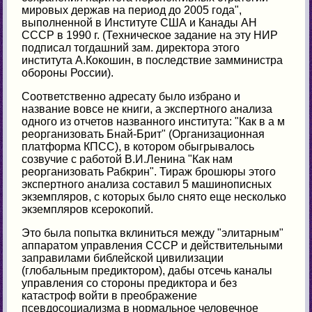
мировых держав на период до 2005 года",
выполненной в Институте США и Канады АН
СССР в 1990 г. (Техническое задание на эту НИР
подписал тогдашний зам. директора этого
института А.Кокошин, в последствие замминистра
обороны России).
Соответственно адресату было избрано и
название вовсе не книги, а экспертного анализа
одного из отчетов названного института: "Как в а м
реорганизовать Бнай-Брит" (Организационная
платформа КПСС), в котором обыгрывалось
созвучие с работой В.И.Ленина "Как нам
реорганизовать Рабкрин". Тираж брошюры этого
экспертного анализа составил 5 машинописных
экземпляров, с которых было снято еще несколько
экземпляров ксерокопий.
Это была попытка вклиниться между "элитарным"
аппаратом управления СССР и действительными
заправилами библейской цивилизации
(глобальным предиктором), дабы отсечь каналы
управления со стороны предиктора и без
катастроф войти в преображение
псевдосоциализма в нормальное человечное