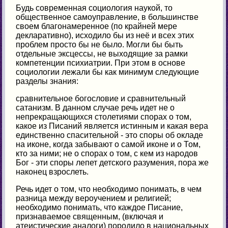
Будь современная социология наукой, то
общественное самоуправление, в большинстве
своем благонамеренное (по крайней мере
декларативно), исходило бы из неё и всех этих
проблем просто бы не было. Могли бы быть
отдельные эксцессы, не выходящие за рамки
компетенции психиатрии. При этом в основе
социологии лежали бы как минимум следующие
разделы знания:
сравнительное богословие и сравнительный
сатанизм. В данном случае речь идет не о
непрекращающихся столетиями спорах о том,
какое из Писаний является истинным и какая вера
единственно спасительной - это споры об окладе
на иконе, когда забывают о самой иконе и о Том,
кто за ними; не о спорах о том, с кем из народов
Бог - эти споры лепет детского разумения, пора же
наконец взрослеть.
Речь идет о том, что необходимо понимать, в чем
разница между вероучением и религией;
необходимо понимать, что каждое Писание,
признаваемое священным, (включая и
атеистические аналоги) породило в национальных