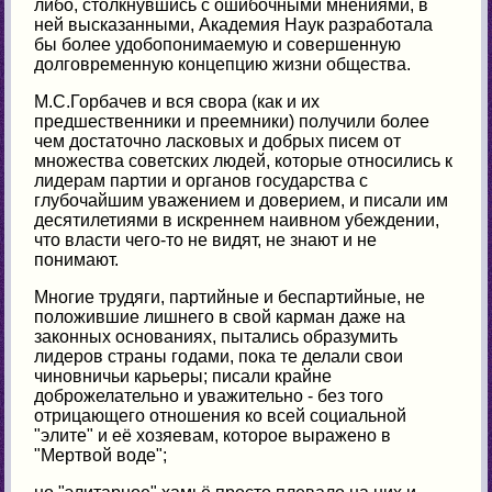
либо, столкнувшись с ошибочными мнениями, в
ней высказанными, Академия Наук разработала
бы более удобопонимаемую и совершенную
долговременную концепцию жизни общества.
М.С.Горбачев и вся свора (как и их
предшественники и преемники) получили более
чем достаточно ласковых и добрых писем от
множества советских людей, которые относились к
лидерам партии и органов государства с
глубочайшим уважением и доверием, и писали им
десятилетиями в искреннем наивном убеждении,
что власти чего-то не видят, не знают и не
понимают.
Многие трудяги, партийные и беспартийные, не
положившие лишнего в свой карман даже на
законных основаниях, пытались образумить
лидеров страны годами, пока те делали свои
чиновничьи карьеры; писали крайне
доброжелательно и уважительно - без того
отрицающего отношения ко всей социальной
"элите" и её хозяевам, которое выражено в
"Мертвой воде";