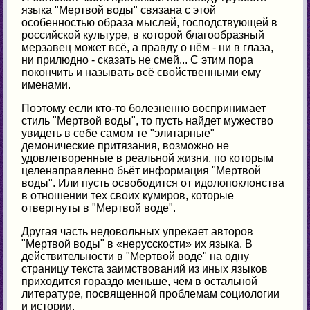
языка "Мертвой воды" связана с этой
особенностью образа мыслей, господствующей в
российской культуре, в которой благообразный
мерзавец может всё, а правду о нём - ни в глаза,
ни прилюдно - сказать не смей... С этим пора
покончить и называть всё свойственными ему
именами.
Поэтому если кто-то болезненно воспринимает
стиль "Мертвой воды", то пусть найдет мужество
увидеть в себе самом те "элитарные"
демонические притязания, возможно не
удовлетворенные в реальной жизни, по которым
целенаправленно бьёт информация "Мертвой
воды". Или пусть освободится от идолопоклонства
в отношении тех своих кумиров, которые
отвергнуты в "Мертвой воде".
Другая часть недовольных упрекает авторов
"Мертвой воды" в «нерусскости» их языка. В
действительности в "Мертвой воде" на одну
страницу текста заимствований из иных языков
приходится гораздо меньше, чем в остальной
литературе, посвященной проблемам социологии
и истории.