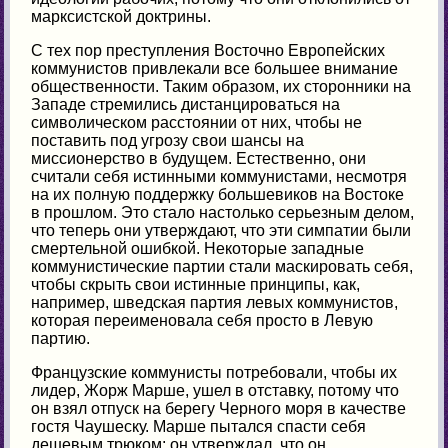
марксистской доктрины.
С тех пор преступления Восточно Европейских
коммунистов привлекали все большее внимание
общественности. Таким образом, их сторонники на
Западе стремились дистанцироваться на
символическом расстоянии от них, чтобы не
поставить под угрозу свои шансы на
миссионерство в будущем. Естественно, они
считали себя истинными коммунистами, несмотря
на их полную поддержку большевиков на Востоке
в прошлом. Это стало настолько серьезным делом,
что теперь они утверждают, что эти симпатии были
смертельной ошибкой. Некоторые западные
коммунистические партии стали маскировать себя,
чтобы скрыть свои истинные принципы, как,
например, шведская партия левых коммунистов,
которая переименовала себя просто в Левую
партию.
Французские коммунисты потребовали, чтобы их
лидер, Жорж Марше, ушел в отставку, потому что
он взял отпуск на берегу Черного моря в качестве
гостя Чаушеску. Марше пытался спасти себя
дешевым трюком: он утверждал, что он