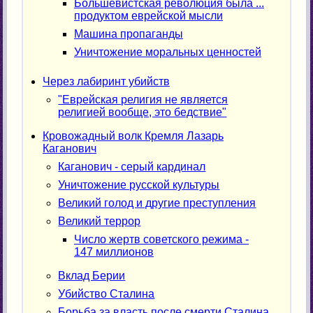
Большевистская революция была ...
продуктом еврейской мысли
Машина пропаганды
Уничтожение моральных ценностей
Через лабиринт убийств
"Еврейская религия не является
религией вообще, это бедствие"
Кровожадный волк Кремля Лазарь
Каганович
Каганович - серый кардинал
Уничтожение русской культуры
Великий голод и другие преступления
Великий террор
Число жертв советского режима -
147 миллионов
Вклад Берии
Убийство Сталина
Борьба за власть после смерти Сталина