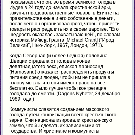
показывает, что он, во время великого голода в
Иудее в 24 году до начала христианской эры,
закупил продовольственные товары в Египте на
правительственные и его собственные деньги,
после чего он организовал флот, чтобы привести
товары и распределить их в своем царстве. "Его
щедрость оказалась захватывающей", по словам
историка Майкла Гранта [Michael Grant] ("Ирод
Великий", Нью-Йорк, 1967, Лондон, 1971).
Когда Северная (и более бедная) половина
Швеции страдала от голода в конце
девятнадцатого века, епископ Харносанд
(Harnosand) отказался распределять продукты
питания среди людей, чтобы им не пришла в
голову мысль, что они имеют право на все
бесплатно. Было лучше чтобы конгрегация
голодала до смерти. (Dagens Nyheter, 24 декабря
1989 года.)
Коммунисты славятся созданием массового
голода путем конфискации всего крестьянского
зерна. Они национализировали крестьянскую
землю, чтобы сделать их зависимыми от
государства. И христиане и коммунисты