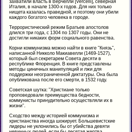
захватили власть в Верчелли [Vercelli], северная
Италия, в начале 1300-х годов. Для них только
нищета казалась праведной, и поэтому они убили
каждого богатого человека в городе.
Террористический режим Братьев апостолов
длился три года, с 1304 по 1307 годы. Они не
достигли никаких форм социального равенства.
Корни коммунизма можно найти в книге "Князь",
написанной Никколо Макиавелли (1469-1527),
который был секретарем Совета десяти в
республике Флоренция. В книге представлены
методы циничных манипуляций и лжи для
поддержки неограниченной диктатуры. Она была
опубликована после его смерти, в 1532 году.
Советская шутка: "Христиане только
проповедовали преимущества бедности,
коммунисты принудительно осуществляли их в
жизни".
Сходство между историей коммунизма и
христианства иногда шокирует. Большевистские
лидеры не уклонились бы от убийства девяти
невинных людей, если бы десятая жертва