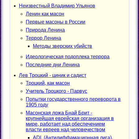
Неизвестный Владимир Ульянов
Ленин как масон
Первые масоны в России
Природа Ленина
Террор Ленина
Методы зверских убийств
Идеологическая подоплека террора
Последние дни Ленина
Лев Троцкий - циник и садист
Троцкий, как масон
Учитель Троцкого - Парвус
Попытки государственного переворота в
1905 году
Масонская ложа Бнай Брит -
крупнейшая еврейская организация в
мире, работает над обеспечением
власти евреев над человечеством
ADL (Антидиффамационная лига),