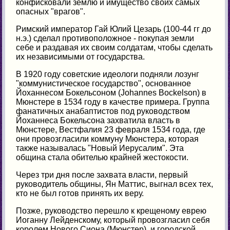
конфисковали землю и имущество своих самых
опасных "врагов".
Римский император Гай Юлий Цезарь (100-44 гг до
н.э.) сделал противоположное - покупая земли
себе и раздавая их своим солдатам, чтобы сделать
их независимыми от государства.
В 1920 году советские идеологи подняли лозунг
"коммунистическое государство", основанное
Йоханнесом Бокельсоном (Johannes Bockelson) в
Мюнстере в 1534 году в качестве примера. Группа
фанатичных анабаптистов под руководством
Йоханнеса Бокельсона захватила власть в
Мюнстере, Вестфалия 23 февраля 1534 года, где
они провозгласили коммуну Мюнстера, которая
также называлась "Новый Иерусалим". Эта
община стала обителью крайней жестокости.
Через три дня после захвата власти, первый
руководитель общины, Ян Маттис, выгнал всех тех,
кто не был готов принять их веру.
Позже, руководство перешло к крещеному еврею
Иоганну Лейденскому, который провозгласил себя
королем Нового Сиона (Мюнстер), и городской