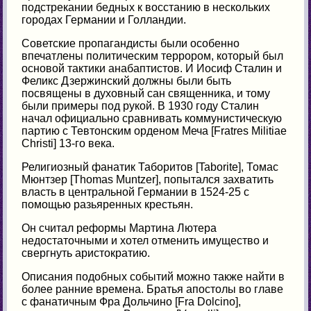
подстрекании бедных к восстанию в нескольких
городах Германии и Голландии.
Советские пропагандисты были особенно
впечатлены политическим террором, который был
основой тактики анабаптистов. И Иосиф Сталин и
Феликс Дзержинский должны были быть
посвящены в духовный сан священника, и тому
были примеры под рукой. В 1930 году Сталин
начал официально сравнивать коммунистическую
партию с Тевтонским орденом Меча [Fratres Militiae
Christi] 13-го века.
Религиозный фанатик Таборитов [Taborite], Томас
Мюнтзер [Тhomas Muntzer], попытался захватить
власть в центральной Германии в 1524-25 с
помощью разьяренных крестьян.
Он считал реформы Мартина Лютера
недостаточными и хотел отменить имущество и
свергнуть аристократию.
Описания подобных событий можно также найти в
более ранние времена. Братья апостолы во главе
с фанатичным Фра Дольчино [Fra Dolcino],