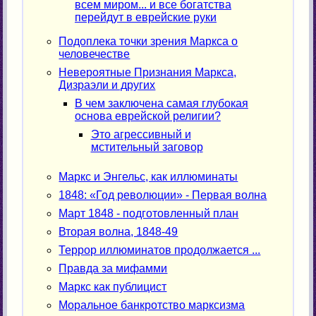
всем миром... и все богатства
перейдут в еврейские руки
Подоплека точки зрения Маркса о
человечестве
Невероятные Признания Маркса,
Дизраэли и других
В чем заключена самая глубокая
основа еврейской религии?
Это агрессивный и
мстительный заговор
Маркс и Энгельс, как иллюминаты
1848: «Год революции» - Первая волна
Март 1848 - подготовленный план
Вторая волна, 1848-49
Террор иллюминатов продолжается ...
Правда за мифамми
Маркс как публицист
Моральное банкротство марксизма