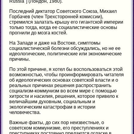
Russia"] (Лондон, 1980).
Последний диктатор Советского Союза, Михаил
Горбачев (член Трехсторонней комиссии),
стремился залатать крышу его гигантской империи
только тогда, когда ее социалистические основы
прогнили до мозга костей.
На Западе и даже на Востоке, симптомы
социалистической болезни обсуждались, но не ее
идеологические, политические или экономические
причины.
По этой причине, я хотел бы воспользоваться этой
возможностью, чтобы проинформировать читателя
об идеологических основах советской власти и о
реальных причинах решения распространить
социализм-коммунизм во всем мире с помощью
хитрости и насилия, решения, которое привело к
величайшим духовным, социальным и
экологическим катастрофам в истории
человечества.
Важные факты, до сих пор неизвестные, о
советском коммунизме, его преступлениях и
преступниках постоянно предаются огласке в