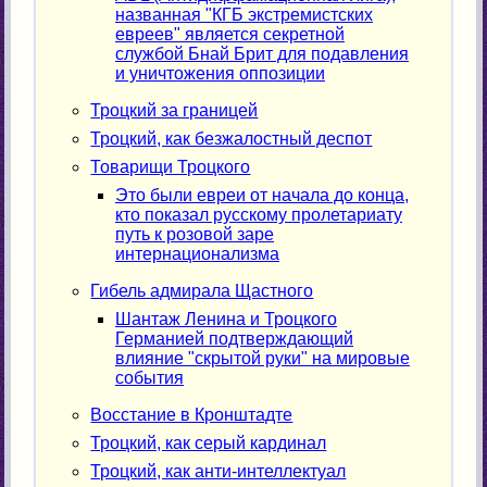
названная "КГБ экстремистских
евреев" является секретной
службой Бнай Брит для подавления
и уничтожения оппозиции
Троцкий за границей
Троцкий, как безжалостный деспот
Товарищи Троцкого
Это были евреи от начала до конца,
кто показал русскому пролетариату
путь к розовой заре
интернационализма
Гибель адмирала Щастного
Шантаж Ленина и Троцкого
Германией подтверждающий
влияние "скрытой руки" на мировые
события
Восстание в Кронштадте
Троцкий, как серый кардинал
Троцкий, как анти-интеллектуал