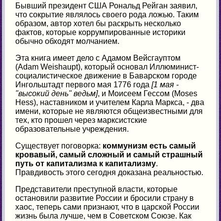
Бывший президент США Рональд Рейган заявил,
что сокрытие являлось своего рода ложью. Таким
образом, автор хотел бы раскрыть несколько
фактов, которые коррумпированные историки
обычно обходят молчанием.
Эта книга имеет дело с Адамом Вейсгауптом
(Adam Weishaupt), который основал Иллюминист-
социалистическое движение в Баварском городе
Ингольштадт первого мая 1776 года
[1 мая -
"высокий день" ведьм]
, и Моисеем Гессом (Moses
Hess), наставником и учителем Карла Маркса, - два
имени, которые не являются общеизвестными для
тех, кто прошел через марксистские
образовательные учреждения.
Существует поговорка:
коммунизм есть самый
кровавый, самый сложный и самый страшный
путь от капитализма к капитализму
.
Правдивость этого сегодня доказана реальностью.
Представители преступной власти, которые
остановили развитие России и бросили страну в
хаос, теперь сами признают, что в царской России
жизнь была лучше, чем в Советском Союзе. Как