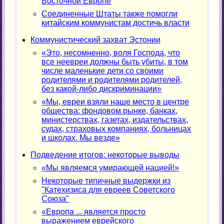
Восточной Европе
Соединенные Штаты также помогли
китайским коммунистам достичь власти
Коммунистический захват Эстонии
«Это, несомненно, воля Господа, что
все неевреи должны быть убиты, в том
числе маленькие дети со своими
родителями и родителями родителей,
без какой-либо дискриминации»
«Мы, евреи взяли наше место в центре
общества: фондовом рынке, банках,
министерствах, газетах, издательствах,
судах, страховых компаниях, больницах
и школах. Мы везде»
Подведение итогов: некоторые выводы
«Мы являемся умирающей нацией!»
Некоторые типичные выдержки из
"Катехизиса для евреев Советского
Союза"
«Европа ... является просто
выражением еврейского