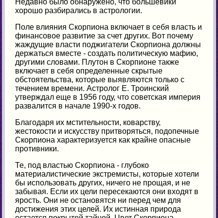
Недавно было обнаружено, что большевики
хорошо разбирались в астрологии.
Поле влияния Скорпиона включает в себя власть и
финансовое развитие за счет других. Вот почему
жаждущие власти поджигатели Скорпиона должны
держаться вместе - создать политическую мафию,
другими словами. Плутон в Скорпионе также
включает в себя определенные скрытые
обстоятельства, которые выявляются только с
течением времени. Астролог Е. Троинский
утверждал еще в 1956 году, что советская империя
развалится в начале 1990-х годов.
Благодаря их мстительности, коварству,
жестокости и искусству притворяться, подопечные
Скорпиона характеризуется как крайне опасные
противники.
Те, под властью Скорпиона - глубоко
материалистические экстремисты, которые хотели
бы использовать других, ничего не прощая, и не
забывая. Если их цели пересекаются они входят в
ярость. Они не остановятся ни перед чем для
достижения этих целей. Их истинная природа
остается покрытой тайной. Цвет Скорпиона