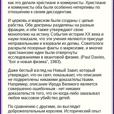
как это делали христиане и коммунисты. Христиане
и коммунисты оба были особенно нетерпимы по
отношению к своим диссидентам.
И церковь и марксизм были созданы с целью
рабства. Обе доктрины разделены на разные
фракции, и обе также утверждают свою
монополию на истину. События истории ХХ века и
науки показали, что эти учения являются присуще
неправильными и взорвали их догмы. Советологи
раскрыли позорные факты о марксизме, и многие
христианские идеи были отвергнуты
исследованиями в квантовой физике. (Paul Davies,
"Бог и новая физика", 1983).
Даже беглый взгляд на Новый Завет, который
утверждал, что он свят, показывает, что описания
не подкреплены никакими доказательствами.
Например, описание Ирода Великого является
совершенно ошибочным - нет никаких
доказательств того, что он когда-либо заказывал
любое массовое убийство детей.
По сравнению с другими, он выглядит
доброжелательным королем. Исторический опыт