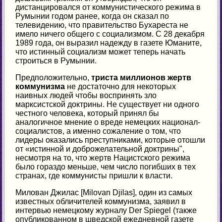
дистанцировался от коммунистического режима в
Румынии годом ранее, когда он сказал по
телевидению, что правительство Бухареста не
имело ничего общего с социализмом. С 28 декабря
1989 года, он выразил надежду в газете Юманите,
что истинный социализм может теперь начать
строиться в Румынии.
Предположительно,
триста миллионов жертв
коммунизма
не достаточно для некоторых
наивных людей чтобы воспринять зло
марксистской доктрины. Не существует ни одного
честного человека, который принял бы
аналогичное мнение о вреде немецких национал-
социалистов, а именно сожаление о том, что
лидеры оказались преступниками, которые отошли
от «истинной и доброжелательной доктрины",
несмотря на то, что жертв Нацистского режима
было гораздо меньше, чем число погибших в тех
странах, где коммунисты пришли к власти.
Милован Джилас [Milovan Djilas], один из самых
известных обличителей коммунизма, заявил в
интервью немецкому журналу Der Spiegel (также
опубликованном в шведской ежедневной газете