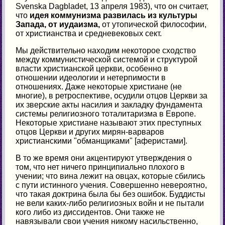
Svenska Dagbladet, 13 апреля 1983), что он считает,
что
идея коммунизма развилась из культуры
Запада, от иудаизма,
от утопической философии,
от христианства и средневековых сект.
Мы действительно находим некоторое сходство
между коммунистической системой и структурой
власти христианской церкви, особенно в
отношении идеологии и нетерпимости в
отношениях. Даже некоторые христиане (не
многие), в ретроспективе, осудили отцов Церкви за
их зверские акты насилия и закладку фундамента
системы религиозного тоталитаризма в Европе.
Некоторые христиане называют этих преступных
отцов Церкви и других мирян-варваров
христианскими "обманщиками" [аферистами].
В то же время они акцентируют утверждения о
том, что нет ничего принципиально плохого в
учении; что вина лежит на овцах, которые сбились
с пути истинного учения. Совершенно невероятно,
что такая доктрина была бы без ошибок. Буддисты
не вели каких-либо религиозных войн и не пытали
кого либо из диссидентов. Они также не
навязывали свои учения никому насильственно,