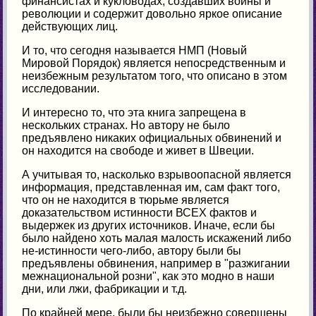
финансистах и кукловодах, создавших войны и
революции и содержит довольно яркое описание
действующих лиц.
И то, что сегодня называется НМП (Новый
Мировой Порядок) является непосредственным и
неизбежным результатом того, что описано в этом
исследовании.
И интересно то, что эта книга запрещена в
нескольких странах. Но автору не было
предъявлено никаких официальных обвинений и
он находится на свободе и живет в Швеции.
А учитывая то, насколько взрывоопасной является
информация, представленная им, сам факт того,
что он не находится в тюрьме является
доказательством истинности ВСЕХ фактов и
выдержек из других источников. Иначе, если бы
было найдено хоть малая малость искажений либо
не-истинности чего-либо, автору были бы
предъявлены обвинения, например в "разжигании
межнациональной розни", как это модно в наши
дни, или лжи, фабрикации и т.д.
По крайней мере, были бы неизбежно совершены