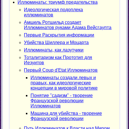
Иллюминаты: триумф предательства
Идеологическая подоплека
иллюминатов
Амшель Ротшильд создает
Иллюминатов руками Адама Вейсгаупта
Первые Раскрытия информации
Убийства Шиллера и Моцарта
Иллюминаты, как лазутчики
Тоталитаризм как Прототип для
Иезуитов
Первый Coup d'Etat Иллюминатов
Иллюминаты создали левых и
правых, как идеологические
концепции в мировой политике
Понятие "садизм" - творение
Французской революции
Иллюминатов
Машина для убийства - творение
Французской революции
Путь Иллюминатов к Власти над Миром