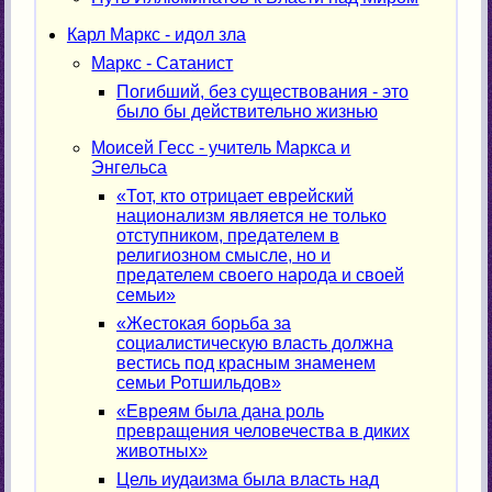
Карл Маркс - идол зла
Маркс - Сатанист
Погибший, без существования - это
было бы действительно жизнью
Моисей Гесс - учитель Маркса и
Энгельса
«Тот, кто отрицает еврейский
национализм является не только
отступником, предателем в
религиозном смысле, но и
предателем своего народа и своей
семьи»
«Жестокая борьба за
социалистическую власть должна
вестись под красным знаменем
семьи Ротшильдов»
«Евреям была дана роль
превращения человечества в диких
животных»
Цель иудаизма была власть над