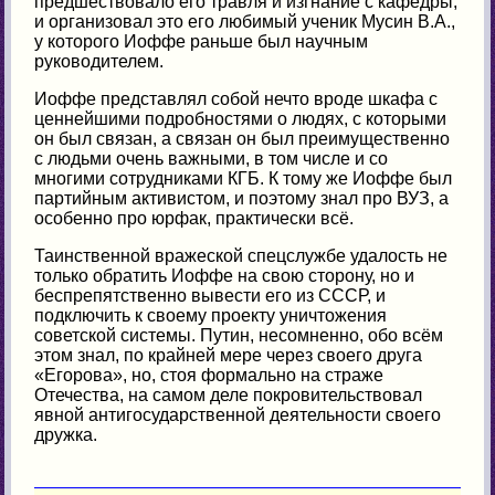
предшествовало его травля и изгнание с кафедры,
и организовал это его любимый ученик Мусин В.А.,
у которого Иоффе раньше был научным
руководителем.
Иоффе представлял собой нечто вроде шкафа с
ценнейшими подробностями о людях, с которыми
он был связан, а связан он был преимущественно
с людьми очень важными, в том числе и со
многими сотрудниками КГБ. К тому же Иоффе был
партийным активистом, и поэтому знал про ВУЗ, а
особенно про юрфак, практически всё.
Таинственной вражеской спецслужбе удалость не
только обратить Иоффе на свою сторону, но и
беспрепятственно вывести его из СССР, и
подключить к своему проекту уничтожения
советской системы. Путин, несомненно, обо всём
этом знал, по крайней мере через своего друга
«Егорова», но, стоя формально на страже
Отечества, на самом деле покровительствовал
явной антигосударственной деятельности своего
дружка.