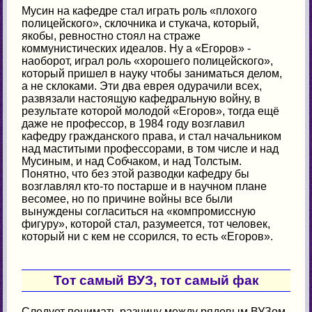
Мусин на кафедре стал играть роль «плохого
полицейского», склочника и стукача, который,
якобы, ревностно стоял на страже
коммунистических идеалов. Ну а «Егоров» -
наоборот, играл роль «хорошего полицейского»,
который пришел в науку чтобы заниматься делом,
а не склоками. Эти два еврея одурачили всех,
развязали настоящую кафедральную войну, в
результате которой молодой «Егоров», тогда ещё
даже не профессор, в 1984 году возглавил
кафедру гражданского права, и стал начальником
над маститыми профессорами, в том числе и над
Мусиным, и над Собчаком, и над Толстым.
Понятно, что без этой разводки кафедру бы
возглавлял кто-то постарше и в научном плане
весомее, но по причине войны все были
вынуждены согласиться на «компромиссную
фигуру», которой стал, разумеется, тот человек,
который ни с кем не ссорился, то есть «Егоров».
Тот самый ВУЗ, тот самый фак
Следует понимать разницу между рядовым ВУЗом,