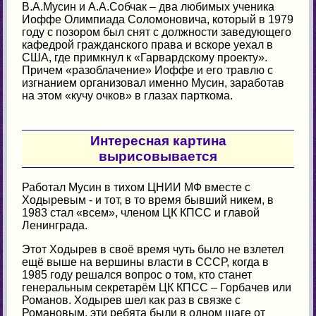
В.А.Мусин и А.А.Собчак – два любимых ученика
Иоффе Олимпиада Соломоновича, который в 1979
году с позором был снят с должности заведующего
кафедрой гражданского права и вскоре уехал в
США, где примкнул к «Гарвардскому проекту».
Причем «разоблачение» Иоффе и его травлю с
изгнанием организовал именно Мусин, заработав
на этом «кучу очков» в глазах парткома.
Интересная картина
вырисовывается
Работал Мусин в тихом ЦНИИ МФ вместе с
Ходыревым - и тот, в то время бывший никем, в
1983 стал «всем», членом ЦК КПСС и главой
Ленинграда.
Этот Ходырев в своё время чуть было не взлетел
ещё выше на вершины власти в СССР, когда в
1985 году решался вопрос о том, кто станет
генеральным секретарём ЦК КПСС – Горбачев или
Романов. Ходырев шел как раз в связке с
Романовым, эти ребята были в одном шаге от