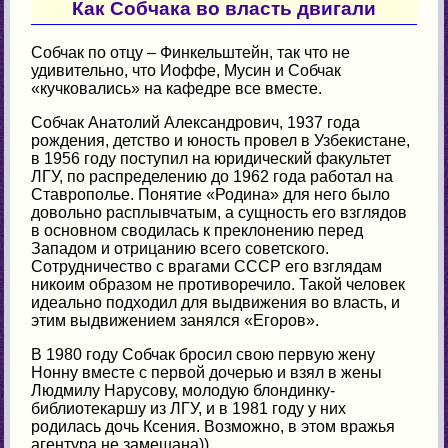
Как Собчака во власть двигали
Собчак по отцу – Финкельштейн, так что не
удивительно, что Иоффе, Мусин и Собчак
«кучковались» на кафедре все вместе.
Собчак Анатолий Александрович, 1937 года
рождения, детство и юность провел в Узбекистане,
в 1956 году поступил на юридический факультет
ЛГУ, по распределению до 1962 года работал на
Ставрополье. Понятие «Родина» для него было
довольно расплывчатым, а сущность его взглядов
в основном сводилась к преклонению перед
Западом и отрицанию всего советского.
Сотрудничество с врагами СССР его взглядам
никоим образом не противоречило. Такой человек
идеально подходил для выдвижения во власть, и
этим выдвижением занялся «Егоров».
В 1980 году Собчак бросил свою первую жену
Нонну вместе с первой дочерью и взял в жены
Людмилу Нарусову, молодую блондинку-
библиотекаршу из ЛГУ, и в 1981 году у них
родилась дочь Ксения. Возможно, в этом вражья
агентура не замешана))