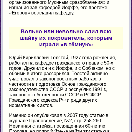
организованного Мусиным «разоблачения» и
изгнания зав.кафедрой Иоффе, его протеже
«Егоров» возглавил кафедру.
Вольно или невольно слил всю
шайку их покровитель, которым
играли «в тёмную»
Юрий Кириллович Толстой, 1927 года рождения,
работал на кафедре гражданского права с 50-х
годов. Дружил он и с Иоффе, и с Собчаком, но с
обоими в итоге рассорился. Толстой активно
участвовал в законопроектных работах, в
частности в подготовке Основ гражданского
законодательства СССР и республик 1991 г.,
законов о собственности СССР и РСФСР,
Гражданского кодекса РФ и ряда других
нормативных актов.
Именно он опубликовал в 2007 году статью в
журнале Правоведение, №2, стр. 258-260.
Невинная статейка, посвященная 60-летию
Егорова, но попробуйте-ка найти эту статью в