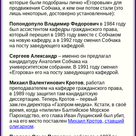
которые были подобраны лично «Егоровым» для
продвижения Собчака, и кем они потом стали (это
лишь некоторые, достоверно установленные):
Попондопуло
Владимир Федорович
в 1984 году
был ассистентом кафедры гражданского права,
который перешел в 1985 году вместе с Собчаком
на новую кафедру, а в 1992 году сменил Собчака
на посту заведующего кафедрой.
Сергеев Александр
– именно он предлагал
кандидатуру Анатолия Собчака на
университетском собрании. В 1991 году сменил
«Егорова» его на посту заведующего кафедрой.
Михаил Валентинович Кротов
, работал
преподавателем на кафедре гражданского права,
в 1989 году защитил там кандидатскую
диссертацию. Теперь Кротов – первый
зам.ген.директора «Газпром-медиа». Кстати, в своё
время, когда «пилили» Балтийское Морское
Пароходство, его глава Иван Лущинский был убит,
а на его место поставлен
Михаил Кротов, ставший
олигархом
.