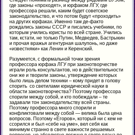
где законы «проходят», и юрфаком ЛГУ, где
профессора решали, каким будет советское
законодательство, и что потом будут «проходить»
на других юрфаках. Именно там де-факто
рождались законы СССР и писались учебники, по
которым учились юристы по всей стране. Учились
там, кстати, не только Путин, Медведев, Бастрыкин
и прочая вражья агентурная шалупонь, но даже
«известняки» как Ленин и Керенский.
Разумеется, с формальной точки зрения
профессора юрфака ЛГУ при законотворчестве
играли роль консультантов, но в действительности
они же и творили законы, утверждение которых
было лишь делом техники – кому придет в голову
спорить со светилами юридической науки в
области законотворчества? Поэтому профессора
спорили между собой, и кто побеждали – те
задавали тон законодательству всей страны.
Поэтому профессора много спорили и
конфликтовали между собой — велика была цена
вопросов. Поэтому «Егоров», который ни с кем не
ссорился и был «себе на уме», вел себя как
минимум странно в свете важности решаемых
вопросов, но абсолютно логично в свете плана по