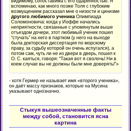
видимому, сопоставима с его одаренностью. Я
вспоминаю, как много позже Толя с глубоким
возмущением рассказал мне о низости и цинизме
другого любимого ученика
Олимпиада
Соломоновича: когда у Иоффе начались
неприятности, связанные с упомянутым выше
отъездом дочери, этот любимый ученик пошел
“стучать” на него в партком (у него на выходе
была докторская диссертация по морскому
праву, за судьбу которой он очень испугался), а
потом сам, чуть ли не из двери в дверь, пошел к
О. С. каяться, говоря: “Такая вот я сволочь! Ни в
коем случае вы не должны были мне доверять!”»
- хотя Гермер не называет имя «второго ученика»,
он даёт массу признаков, которые на Мусина
указывают однозначно.
Стыкуя вышеозначенные факты
между собой, становится ясна
картина