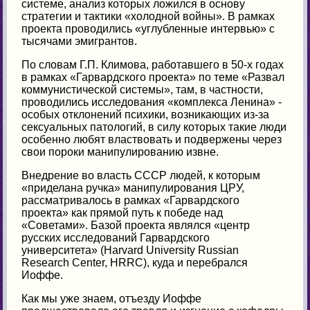
системе, анализ которых ложился в основу
стратегии и тактики «холодной войны». В рамках
проекта проводились «углубленные интервью» с
тысячами эмигрантов.
По словам Г.П. Климова, работавшего в 50-х годах
в рамках «Гарвардского проекта» по теме «Развал
коммунистической системы», там, в частности,
проводились исследования «комплекса Ленина» -
особых отклонений психики, возникающих из-за
сексуальных патологий, в силу которых такие люди
особенно любят властвовать и подвержены через
свои пороки манипулированию извне.
Внедрение во власть СССР людей, к которым
«приделана ручка» манипулирования ЦРУ,
рассматривалось в рамках «Гарвардского
проекта» как прямой путь к победе над
«Советами». Базой проекта являлся «центр
русских исследований Гарвардского
университета» (Harvard University Russian
Research Center, HRRC), куда и перебрался
Иоффе.
Как мы уже знаем, отъезду Иоффе