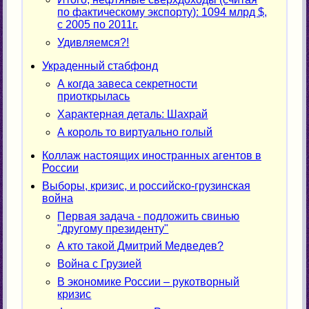
по фактическому экспорту): 1094 млрд $,
с 2005 по 2011г.
Удивляемся?!
Украденный стабфонд
А когда завеса секретности
приоткрылась
Характерная деталь: Шахрай
А король то виртуально голый
Коллаж настоящих иностранных агентов в
России
Выборы, кризис, и российско-грузинская
война
Первая задача - подложить свинью
"другому президенту"
А кто такой Дмитрий Медведев?
Война с Грузией
В экономике России – рукотворный
кризис