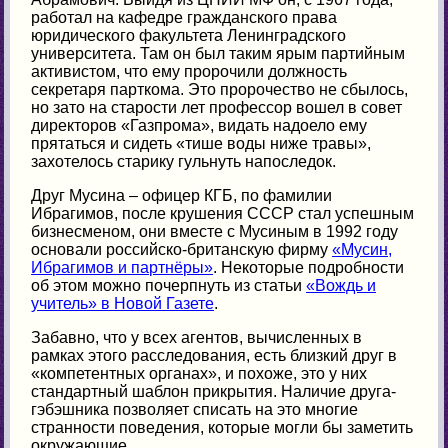
работал на кафедре гражданского права
юридического факультета Ленинградского
университета. Там он был таким ярым партийным
активистом, что ему пророчили должность
секретаря парткома. Это пророчество не сбылось,
но зато на старости лет профессор вошел в совет
директоров «Газпрома», видать надоело ему
прятаться и сидеть «тише воды ниже травы»,
захотелось старику гульнуть напоследок.
Друг Мусина – офицер КГБ, по фамилии
Ибрагимов, после крушения СССР стал успешным
бизнесменом, они вместе с Мусиным в 1992 году
основали российско-британскую фирму
«Мусин,
Ибрагимов и партнёры»
. Некоторые подробности
об этом можно почерпнуть из статьи
«Вождь и
учитель» в Новой Газете
.
Забавно, что у всех агентов, вычисленных в
рамках этого расследования, есть близкий друг в
«компетентных органах», и похоже, это у них
стандартный шаблон прикрытия. Наличие друга-
гэбэшника позволяет списать на это многие
странности поведения, которые могли бы заметить
окружающие.