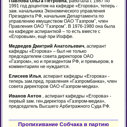
Павлова Ольга Петровна
, работала с 1987 по
1991 год доцентом на кафедре «Егорова», теперь -
зам. начальника Экономического управления
Президента РФ, начальник Департамента по
управлению имуществом ОАО "Газпром", член
Правления ОАО "Газпром". В 1976-1980 она была
на кафедре аспиранткой – то есть вместе с
«Егоровым», ещё при Иоффе.
Медведев Дмитрий Анатольевич
, аспирант
кафедры «Егорова» – был не только
председателем совета директоров ОАО
«Газпром», но и президентом РФ, и премьером, в
комментариях не нуждается.
Елисеев Илья
, аспирант кафедры «Егорова» -
теперь зам.пред. правления «Газпромбанка», член
совета директоров ОАО «Газпром-медиа».
Иванов Антон
, аспирант кафедры «Егорова» -
первый зам. ген.директора «Газпром-медиа»,
председатель Высшего Арбитражного Суда РФ.
Пропихивание Собчака в партию