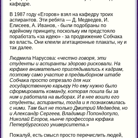
кафедре.
В 1987 году «Егоров» взял на кафедру троих
аспирантов. Эти ребята — Д. Медведев, И.
Елисеев, А. Иванов, - были подобраны по
идейному принципу, поскольку им предстояло
поработать «за идею» - за продвижение Собчака
во власть. Они клеили агитационные плакаты, ну и
так далее.
Людмила Нарусова: «
честно говоря, эти
студенты и аспиранты здорово рисковали. На
юрфаке внимательно приглядывались к кадрам,
поэтому само участие в предвыборном штабе
Собчака просто отрезало для них
государственную карьеру
Но ему нужно было
сформировать команду, которая пошла бы за
ним и работала на выборах. И в нее вошли его
студенты, аспиранты, тогда и я познакомилась
с ними. Там был не только Дмитрий Медведев, но
и Александр Сергеев, Владимир Попондопуло,
Николай Егоров, нынче профессора юрфака
Петербургского университета.
»
Пожалуй, есть смысл просто перечислить людей,