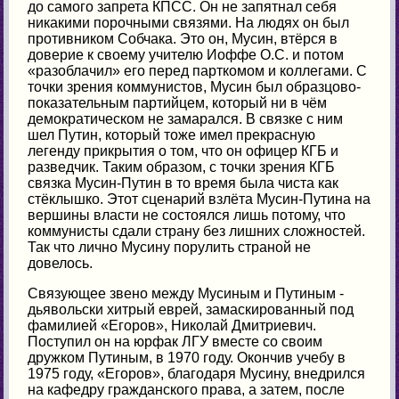
до самого запрета КПСС. Он не запятнал себя
никакими порочными связями. На людях он был
противником Собчака. Это он, Мусин, втёрся в
доверие к своему учителю Иоффе О.С. и потом
«разоблачил» его перед парткомом и коллегами. С
точки зрения коммунистов, Мусин был образцово-
показательным партийцем, который ни в чём
демократическом не замарался. В связке с ним
шел Путин, который тоже имел прекрасную
легенду прикрытия о том, что он офицер КГБ и
разведчик. Таким образом, с точки зрения КГБ
связка Мусин-Путин в то время была чиста как
стёклышко. Этот сценарий взлёта Мусин-Путина на
вершины власти не состоялся лишь потому, что
коммунисты сдали страну без лишних сложностей.
Так что лично Мусину порулить страной не
довелось.
Связующее звено между Мусиным и Путиным -
дьявольски хитрый еврей, замаскированный под
фамилией «Егоров», Николай Дмитриевич.
Поступил он на юрфак ЛГУ вместе со своим
дружком Путиным, в 1970 году. Окончив учебу в
1975 году, «Егоров», благодаря Мусину, внедрился
на кафедру гражданского права, а затем, после