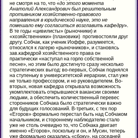
не смотря на то, что «
до этого момента
Анатолий Александрович был решительным
противником хозяйственно-правового
направления в юридической науке, это не
помешало ему согласиться возглавить кафедру
».
В те годы «цивилисты» (рыночники) и
«хозяйственники» (плановики) противостояли друг
другу. Собчак, как ученик Иоффе, разумеется,
относился к лагерю «рыночников», и становясь
зав.кафедрой хозяйственного права он
практически «наступал на горло собственной
песне», но этим было достигнуто сразу несколько
стратегических выгод: во-первых, Собчак поднялся
на ступеньку в университетской иерархии, стал уже
не только профессором, и но руководителем. Во-
вторых, новая кафедра открывала возможность
укомплектовать открывшиеся вакансии своими
людьми, а обеспечить количественный перевес
сторонников Собчака было стратегически важно
для будущих голосований. В-третьих, с тех пор
«Егоров» формально перестал быть над Собчаком
начальником, и стороннему наблюдателю стало
уже не столь очевидно то, что Собчака двигает
именно «Егоров», поскольку и он, и Мусин, теперь
уже формально оказались «сбоку», на соседней