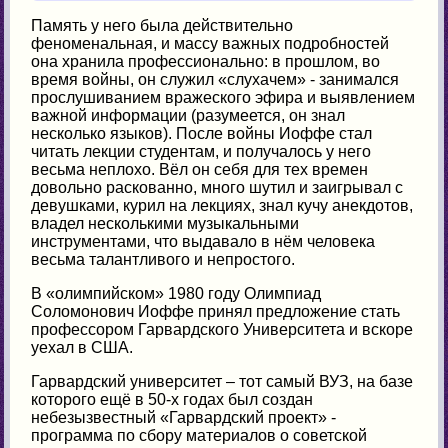
Память у него была действительно
феноменальная, и массу важных подробностей
она хранила профессионально: в прошлом, во
время войны, он служил «слухачем» - занимался
прослушиванием вражеского эфира и выявлением
важной информации (разумеется, он знал
несколько языков). После войны Иоффе стал
читать лекции студентам, и получалось у него
весьма неплохо. Вёл он себя для тех времен
довольно раскованно, много шутил и заигрывал с
девушками, курил на лекциях, знал кучу анекдотов,
владел несколькими музыкальными
инструментами, что выдавало в нём человека
весьма талантливого и непростого.
В «олимпийском» 1980 году Олимпиад
Соломонович Иоффе принял предложение стать
профессором Гарвардского Университета и вскоре
уехал в США.
Гарвардский университет – тот самый ВУЗ, на базе
которого ещё в 50-х годах был создан
небезызвестный «Гарвардский проект» -
программа по сбору материалов о советской