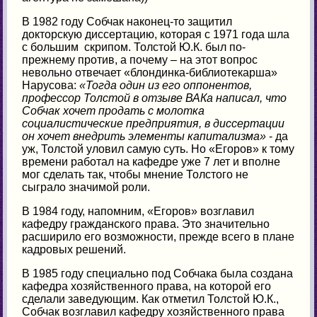
В 1982 году Собчак наконец-то защитил
докторскую диссертацию, которая с 1971 года шла
с большим скрипом. Толстой Ю.К. был по-
прежнему против, а почему – на этот вопрос
невольно отвечает «блондинка-библиотекарша»
Нарусова:
«Тогда один из его оппонентов,
профессор Толстой в отзыве ВАКа написал, что
Собчак хочет продать с молотка
социалистические предприятия, в диссертации
он хочет внедрить элементы капитализма»
- да
уж, Толстой уловил самую суть. Но «Егоров» к тому
времени работал на кафедре уже 7 лет и вполне
мог сделать так, чтобы мнение Толстого не
сыграло значимой роли.
В 1984 году, напомним, «Егоров» возглавил
кафедру гражданского права. Это значительно
расширило его возможности, прежде всего в плане
кадровых решений.
В 1985 году специально под Собчака была создана
кафедра хозяйственного права, на которой его
сделали заведующим. Как отметил Толстой Ю.К.,
Собчак возглавил кафедру хозяйственного права