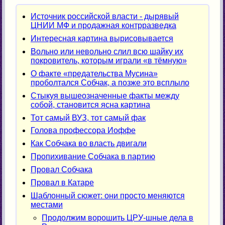
Источник российской власти - дырявый
ЦНИИ МФ и продажная контрразведка
Интересная картина вырисовывается
Вольно или невольно слил всю шайку их
покровитель, которым играли «в тёмную»
О факте «предательства Мусина»
проболтался Собчак, а позже это всплыло
Стыкуя вышеозначенные факты между
собой, становится ясна картина
Тот самый ВУЗ, тот самый фак
Голова профессора Иоффе
Как Собчака во власть двигали
Пропихивание Собчака в партию
Провал Собчака
Провал в Катаре
Шаблонный сюжет: они просто меняются
местами
Продолжим ворошить ЦРУ-шные дела в