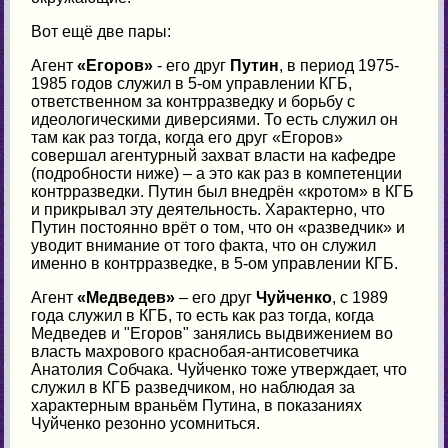
Вот ещё две пары:
Агент
«Егоров»
- его друг
Путин
, в период 1975-
1985 годов служил в 5-ом управлении КГБ,
ответственном за контрразведку и борьбу с
идеологическими диверсиями. То есть служил он
там как раз тогда, когда его друг «Егоров»
совершал агентурный захват власти на кафедре
(подробности ниже) – а это как раз в компетенции
контрразведки. Путин был внедрён «кротом» в КГБ
и прикрывал эту деятельность. Характерно, что
Путин постоянно врёт о том, что он «разведчик» и
уводит внимание от того факта, что он служил
именно в контрразведке, в 5-ом управлении КГБ.
Агент
«Медведев»
– его друг
Чуйченко
, с 1989
года служил в КГБ, то есть как раз тогда, когда
Медведев и "Егоров" занялись выдвижением во
власть махрового краснобая-антисоветчика
Анатолия Собчака. Чуйченко тоже утверждает, что
служил в КГБ разведчиком, но наблюдая за
характерным враньём Путина, в показаниях
Чуйченко резонно усомниться.