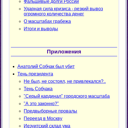
Фальшивые долги России
Ударная сила кризиса - резкий вывоз
огромного количества денег
О масштабах грабежа
Итоги и выводы
Приложения
Анатолий Собчак был убит
Тень президента
Не был, не состоял, не привлекался?..
Тень Собчака
"Серый кардинал" городского масштаба
"А это законно?"
Предвыборные провалы
Переезд в Москву
Иезуитский склад ума