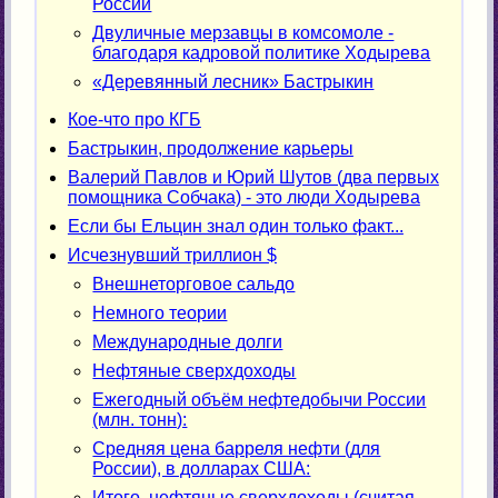
России
Двуличные мерзавцы в комсомоле -
благодаря кадровой политике Ходырева
«Деревянный лесник» Бастрыкин
Кое-что про КГБ
Бастрыкин, продолжение карьеры
Валерий Павлов и Юрий Шутов (два первых
помощника Собчака) - это люди Ходырева
Если бы Ельцин знал один только факт...
Исчезнувший триллион $
Внешнеторговое сальдо
Немного теории
Международные долги
Нефтяные сверхдоходы
Ежегодный объём нефтедобычи России
(млн. тонн):
Средняя цена барреля нефти (для
России), в долларах США:
Итого, нефтяные сверхдоходы (считая