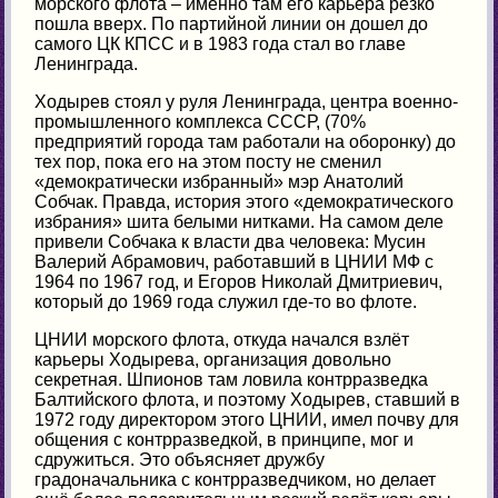
морского флота – именно там его карьера резко
пошла вверх. По партийной линии он дошел до
самого ЦК КПСС и в 1983 года стал во главе
Ленинграда.
Ходырев стоял у руля Ленинграда, центра военно-
промышленного комплекса СССР, (70%
предприятий города там работали на оборонку) до
тех пор, пока его на этом посту не сменил
«демократически избранный» мэр Анатолий
Собчак. Правда, история этого «демократического
избрания» шита белыми нитками. На самом деле
привели Собчака к власти два человека: Мусин
Валерий Абрамович, работавший в ЦНИИ МФ с
1964 по 1967 год, и Егоров Николай Дмитриевич,
который до 1969 года служил где-то во флоте.
ЦНИИ морского флота, откуда начался взлёт
карьеры Ходырева, организация довольно
секретная. Шпионов там ловила контрразведка
Балтийского флота, и поэтому Ходырев, ставший в
1972 году директором этого ЦНИИ, имел почву для
общения с контрразведкой, в принципе, мог и
сдружиться. Это объясняет дружбу
градоначальника с контрразведчиком, но делает