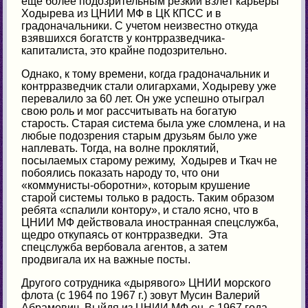
ещё более подозрительным резкий взлёт карьеры
Ходырева из ЦНИИ МФ в ЦК КПСС и в
градоначальники. С учетом неизвестно откуда
взявшихся богатств у контрразведчика-
капиталиста, это крайне подозрительно.
Однако, к тому времени, когда градоначальник и
контрразведчик стали олигархами, Ходыреву уже
перевалило за 60 лет. Он уже успешно отыграл
свою роль и мог рассчитывать на богатую
старость. Старая система была уже сломлена, и на
любые подозрения старым друзьям было уже
наплевать. Тогда, на волне проклятий,
посылаемых старому режиму, Ходырев и Ткач не
побоялись показать народу то, что они
«коммунисты-оборотни», которым крушение
старой системы только в радость. Таким образом
ребята «спалили контору», и стало ясно, что в
ЦНИИ МФ действовала иностранная спецслужба,
щедро откупаясь от контрразведки. Эта
спецслужба вербовала агентов, а затем
продвигала их на важные посты.
Другого сотрудника «дырявого» ЦНИИ морского
флота (с 1964 по 1967 г.) зовут Мусин Валерий
Абрамович. Выйдя из ЦНИИ МФ он, с 1967 года,