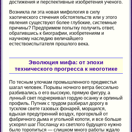
достижения и перспективные изобретения ученого.
Возникла ли эта новая мифология в силу
хаотического стечения обстоятельств или у этого
явления существуют более глубокие, системные
причины? Предпримем попытку получить ответ,
обратившись к биографии, изобретениям и
научному наследию величайшего
естествоиспытателя прошлого века.
Эволюция мифа: от эпохи
технического прогресса к неоготике
По тесным улочкам промышленного предместья
шагал человек. Порывы ночного ветра бессильно
разбивались о его высокую, прямую фигуру, а
лунный свет подчеркивал гордую осанку и орлиный
профиль. Путник с трудом разбирал дорогу в
тусклом свете газовых фонарей, морщился,
вдыхая предутренний воздух, прогорклый от
фабричного дыма и угольной копоти, и все больше
ускорял шаг Посланцу из светлого будущего нужно
было торопиться — слишком много работы ждало