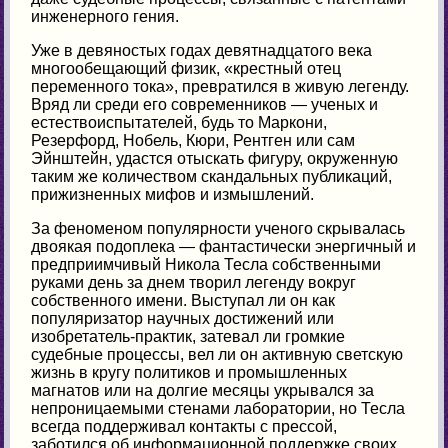
инженерного гения.
Уже в девяностых годах девятнадцатого века
многообещающий физик, «крестный отец
переменного тока», превратился в живую легенду.
Вряд ли среди его современников — ученых и
естествоиспытателей, будь то Маркони,
Резерфорд, Нобель, Кюри, Рентген или сам
Эйнштейн, удастся отыскать фигуру, окруженную
таким же количеством скандальных публикаций,
прижизненных мифов и измышлений.
За феноменом популярности ученого скрывалась
двоякая подоплека — фантастически энергичный и
предприимчивый Никола Тесла собственными
руками день за днем творил легенду вокруг
собственного имени. Выступал ли он как
популяризатор научных достижений или
изобретатель-практик, затевал ли громкие
судебные процессы, вел ли он активную светскую
жизнь в кругу политиков и промышленных
магнатов или на долгие месяцы укрывался за
непроницаемыми стенами лаборатории, но Тесла
всегда поддерживал контакты с прессой,
заботился об информационной поддержке своих