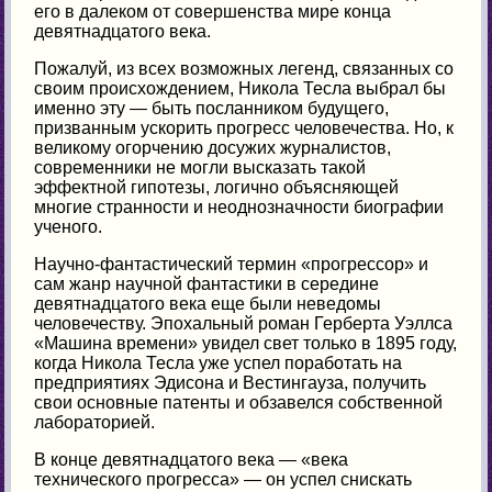
его в далеком от совершенства мире конца
девятнадцатого века.
Пожалуй, из всех возможных легенд, связанных со
своим происхождением, Никола Тесла выбрал бы
именно эту — быть посланником будущего,
призванным ускорить прогресс человечества. Но, к
великому огорчению досужих журналистов,
современники не могли высказать такой
эффектной гипотезы, логично объясняющей
многие странности и неоднозначности биографии
ученого.
Научно-фантастический термин «прогрессор» и
сам жанр научной фантастики в середине
девятнадцатого века еще были неведомы
человечеству. Эпохальный роман Герберта Уэллса
«Машина времени» увидел свет только в 1895 году,
когда Никола Тесла уже успел поработать на
предприятиях Эдисона и Вестингауза, получить
свои основные патенты и обзавелся собственной
лабораторией.
В конце девятнадцатого века — «века
технического прогресса» — он успел снискать