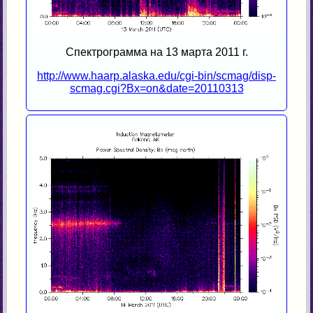
Спектрограмма на 13 марта 2011 г.
http://www.haarp.alaska.edu/cgi-bin/scmag/disp-
scmag.cgi?Bx=on&date=20110313