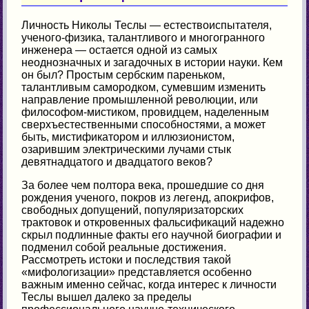
Личность Николы Теслы — естествоиспытателя,
ученого-физика, талантливого и многогранного
инженера — остается одной из самых
неоднозначных и загадочных в истории науки. Кем
он был? Простым сербским пареньком,
талантливым самородком, сумевшим изменить
направление промышленной революции, или
философом-мистиком, провидцем, наделенным
сверхъестественными способностями, а может
быть, мистификатором и иллюзионистом,
озарившим электрическими лучами стык
девятнадцатого и двадцатого веков?
За более чем полтора века, прошедшие со дня
рождения ученого, покров из легенд, апокрифов,
свободных допущений, популяризаторских
трактовок и откровенных фальсификаций надежно
скрыл подлинные факты его научной биографии и
подменил собой реальные достижения.
Рассмотреть истоки и последствия такой
«мифологизации» представляется особенно
важным именно сейчас, когда интерес к личности
Теслы вышел далеко за пределы