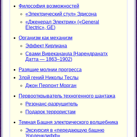
Философия возможностей
«Электрический стул» Эдисона
«Дженерал Электрик» («General
Electric», GE)
Организм как механизм
Эффект Кирлиана
Свами Вивекананда [Нарендранатх
Датта — 1863–1902)
Разящие молнии прогресса
Злой гений Николы Теслы
Джон Перпонт Морган
Первооткрыватель техногенного шантажа
Резонанс-разрушитель
Подарок террористам
Темная Башня электрического волшебника
Экскурсия в «передающую башню
Уорденклифф»