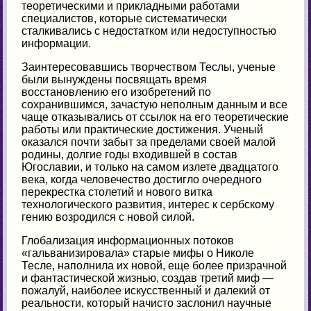
теоретическими и прикладными работами
специалистов, которые систематически
сталкивались с недостатком или недоступностью
информации.
Заинтересовавшись творчеством Теслы, ученые
были вынуждены посвящать время
восстановлению его изобретений по
сохранившимся, зачастую неполным данным и все
чаще отказывались от ссылок на его теоретические
работы или практические достижения. Ученый
оказался почти забыт за пределами своей малой
родины, долгие годы входившей в состав
Югославии, и только на самом излете двадцатого
века, когда человечество достигло очередного
перекрестка столетий и нового витка
технологического развития, интерес к сербскому
гению возродился с новой силой.
Глобализация информационных потоков
«гальванизировала» старые мифы о Николе
Тесле, наполнила их новой, еще более призрачной
и фантастической жизнью, создав третий миф —
пожалуй, наиболее искусственный и далекий от
реальности, который начисто заслонил научные