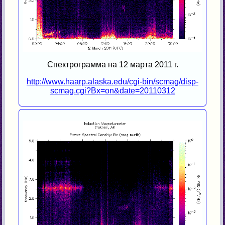
Спектрограмма на 12 марта 2011 г.
http://www.haarp.alaska.edu/cgi-bin/scmag/disp-
scmag.cgi?Bx=on&date=20110312