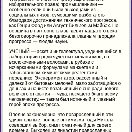
избирательного права; промышленники —
особенно если они были выходцами из
социальных низов, сумевшими разбогатеть
благодаря достижениям технического прогресса,
как Генри Форд или Август Вильгельм Майбах. Но
вершина в пантеоне славы девятнадцатого века
безоговорочно принадлежала главным творцам
прогресса — людям науки.
УЧЕНЫЙ — аскет и интеллектуал, уединившийся в
лаборатории среди чудесных механизмов, со
всклокоченными волосами, в рубахе с
исчерканными формулами манжетами и
забрызганном химическими реагентами
переднике. Экспериментатор, рассеянный и
далекий от бытовых мелочей, мало заботящийся о
деньгах и начисто позабывший о сне ради нового
великого открытия — чуда, несущего благо всему
человечеству, — таким был истинный и главный
герой эпохи прогресса.
Вполне закономерно, что повзрослевший в эти
удивительные, полные оптимизма годы Никола
совершил выбор, симптоматичный для своего
времени. Выходец из династии православных