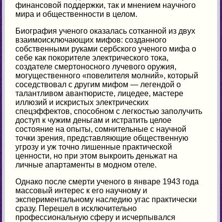
финансовой поддержки, так и мнением научного
мира и общественности в целом.
Биография ученого оказалась сотканной из двух
взаимоисключающих мифов: созданного
собственными руками сербского ученого мифа о
себе как покорителе электрического тока,
создателе смертоносного лучевого оружия,
могущественного «повелителя молний», который
соседствовал с другим мифом — легендой о
талантливом авантюристе, лицедее, мастере
иллюзий и искристых электрических
спецэффектов, способном с легкостью заполучить
доступ к чужим деньгам и истратить целое
состояние на опыты, сомнительные с научной
точки зрения, представляющие общественную
угрозу и уж точно лишенные практической
ценности, но при этом выкроить деньжат на
личные апартаменты в модном отеле.
Однако после смерти ученого в январе 1943 года
массовый интерес к его научному и
экспериментальному наследию угас практически
сразу. Перешел в исключительно
профессиональную сферу и исчерпывался