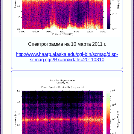
Спектрограмма на 10 марта 2011 г.
http://www.haarp.alaska.edu/cgi-bin/scmag/disp-
scmag.cgi?Bx=on&date=20110310