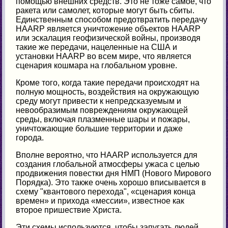
помощью внешних средств. Это не тоже самое, что
ракета или самолет, которые могут быть сбиты.
Единственным способом предотвратить передачу
HAARP является уничтожение объектов HAARP
или эскалация геофизической войны, производя
такие же передачи, нацеленные на США и
установки HAARP во всем мире, что является
сценария кошмара на глобальном уровне.
Кроме того, когда такие передачи происходят на
полную мощность, воздействия на окружающую
среду могут привести к непредсказуемым и
невообразимым повреждениям окружающей
среды, включая плазменные шары и пожары,
уничтожающие большие территории и даже
города.
Вполне вероятно, что HAARP используется для
создания глобальной атмосферы ужаса с целью
продвижения повестки дня НМП (Нового Мирового
Порядка). Это также очень хорошо вписывается в
схему "квантового перехода", «сценария конца
времен» и прихода «мессии», известное как
второе пришествие Христа.
Эти схемы используются, чтобы запугать людей