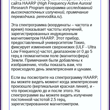
сайта HAARP (
High Frequency Active Auroral
Research Program программа исследований
высокочасточных излучений, примечание
переводчика. perevodika.ru
).
Эта спектрограмма (координаты – частота и
время) показывает частоты излучений,
зарегистрированных индукционным
магнитометром HAARP. Этот прибор,
предоставленный университетом Токио,
фиксирует изменения сверхнизких (ULF - Ultra
Low Frequency) частот, диапазоном от 0 до 5
герц в геомагнитном поле (магнитосфера)
Земли. Примечания были добавлены к
изображению, чтобы показать вам, что
происходило день землетрясения и цунами.
Если вы посмотрите на спектрограмму HAARP,
вы можете видеть момент когда землетрясение
произошло (вертикальная красная линия), и -
что происходило до и после этого. На
спектрограмме вы можете видеть излучение
постоянной частотой 2.5 герц,
зарегистрированное магнитометром.