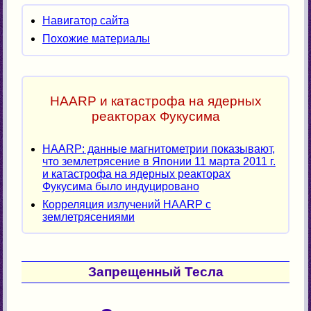
Навигатор сайта
Похожие материалы
HAARP и катастрофа на ядерных
реакторах Фукусима
HAARP: данные магнитометрии показывают,
что землетрясение в Японии 11 марта 2011 г.
и катастрофа на ядерных реакторах
Фукусима было индуцировано
Корреляция излучений HAARP с
землетрясениями
Запрещенный Тесла