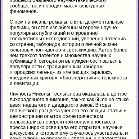
профессионального научно-технического
сообщества и породил массу культурных
феноменов.
О нем написаны романы, сняты документальные
фильмы, он стал излюбленным героем научно-
популярных публикаций и откровенно
спекулятивных исследований, уверенно потеснив
со страниц таблоидов истории о личной жизни
культовых поп-идолов и светских див. Автор более
чем трехсот патентов и множества научных
публикаций, сегодня он вынужден состязаться в
популярности с традиционным набором
«городских легенд» из «летающих тарелок»,
«ведьминых кругов», «биоэнергетики», телекинеза
и левитации.
Личность Николы Теслы снова оказалась в центре
лихорадочного внимания, так же как было на стыке
девятнадцатого и двадцатого веков. В годы
творческого расцвета ученого его лекции, статьи и
демонстрации опытов с электричеством
пользовались невероятной популярностью, а
пресса широко освещала его открытия, научные
дискуссии, в которых ему случалось участвовать, и
даже судебные процессы, связанные с патентами