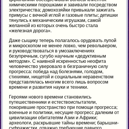
химическими порошками и завивали посредством
электричества; домохозяйки привыкали зажигать
примусы с вечной иглой и газовые плиты; детишки
тянулись к механическим игрушкам, самой
желанной из которых очень быстро стала
«железная дорога».
Даже сыщику теперь полагалось орудовать лупой
и микроскопом не менее ловко, чем револьвером,
и руководствоваться в умозаключениях
безупречным, сугубо научным «дедуктивным
методом». С наивной искренностью неофита
человечество уверовало в безграничную силу
прогресса: победа над болезнями, голодом,
стихиями, нищетой и социальным неравенством
представлялась многим всего лишь вопросом
времени и развития науки и техники.
Героями нового времени становились
путешественники и естествоиспытатели,
покорившие пространство при помощи прогресса;
военные и политики, несущие прогресс далеким от
цивилизации обитателям Азии и Африки;
археологи, раскрывшие тайны времени; барышни-
суфражистки, отважно требующие равного