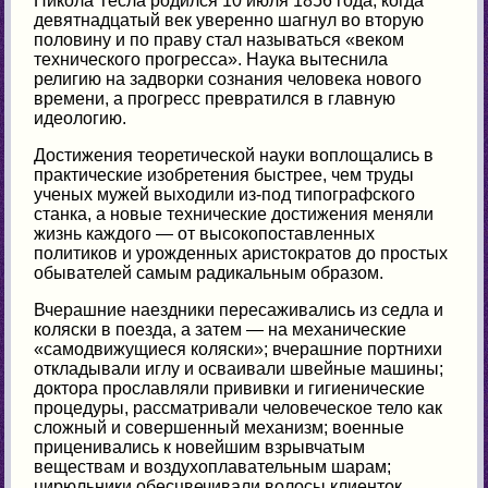
Никола Тесла родился 10 июля 1856 года, когда
девятнадцатый век уверенно шагнул во вторую
половину и по праву стал называться «веком
технического прогресса». Наука вытеснила
религию на задворки сознания человека нового
времени, а прогресс превратился в главную
идеологию.
Достижения теоретической науки воплощались в
практические изобретения быстрее, чем труды
ученых мужей выходили из-под типографского
станка, а новые технические достижения меняли
жизнь каждого — от высокопоставленных
политиков и урожденных аристократов до простых
обывателей самым радикальным образом.
Вчерашние наездники пересаживались из седла и
коляски в поезда, а затем — на механические
«самодвижущиеся коляски»; вчерашние портнихи
откладывали иглу и осваивали швейные машины;
доктора прославляли прививки и гигиенические
процедуры, рассматривали человеческое тело как
сложный и совершенный механизм; военные
приценивались к новейшим взрывчатым
веществам и воздухоплавательным шарам;
цирюльники обесцвечивали волосы клиенток