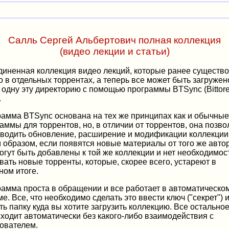
Салль Сергей Альбертович полная коллекция
(видео лекции и статьи)
иненная коллекция видео лекций, которые ранее существ
о в отдельных торрентах, а теперь все может быть загружен
 одну эту директорию с помощью программы BTSync (Bittore
.
амма BTSync основана на тех же принципах как и обычные
аммы для торрентов, но, в отличии от торрентов, она позво
водить обновление, расширение и модификации коллекции
 образом, если появятся новые материалы от того же автор
огут быть добавлены к той же коллекции и нет необходимос
вать новые торренты, которые, скорее всего, устареют в
ном итоге.
амма проста в обращении и все работает в автоматическо
е. Все, что необходимо сделать это ввести ключ ("секрет") 
ть папку куда вы хотите загрузить коллекцию. Все остально
ходит автоматически без какого-либо взаимодействия с
ователем.