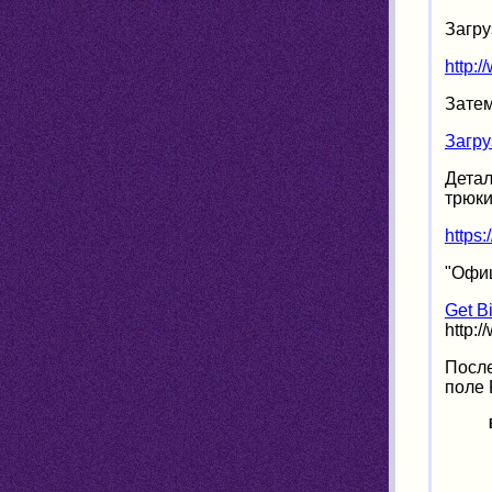
Загру
http:
Затем
Загру
Детал
трюки
https
"Офиц
Get B
http:/
После
поле 