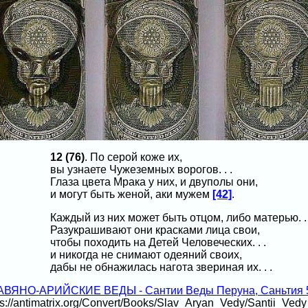
12 (76)
. По серой коже их,
вы узнаете Чужеземных ворогов. . .
Глаза цвета Мрака у них, и двуполы они,
и могут быть женой, аки мужем
[42]
.
Каждый из них может быть отцом, либо матерью. . 
Разукрашивают они красками лица свои,
чтобы походить на Детей Человеческих. . .
и никогда не снимают одеяний своих,
дабы не обнажилась нагота звериная их. . .
АВЯНО-АРИЙСКИЕ ВЕДЫ - Сантии Веды Перуна, Саньтия 
ps://antimatrix.org/Convert/Books/Slav_Aryan_Vedy/Santii_Ve