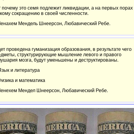
 почему это семя подлежит ликвидации, а на первых порах 
кому сокращению в своей численности.
 Менахем Мендель Шнеерсон, Любавический Ребе.
ет проведена гуманизация образования, в результате чего
едметы, структурирующие мышление левого и правого
ушария мозга, будут уменьшены и деструктированы.
Язык и литература
Физика и математика
 Менехем Мендел Шнеерсон, Любавический Ребе.