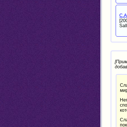
С.А
[20
Sal
[Прим
добав
Сла
ми
Неп
спо
кот
Сла
пок