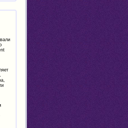
овали
о
nt
ляет
.
а,
ти
м
и
е