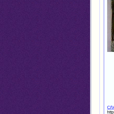
СЛ
htt