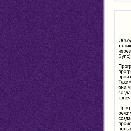
Объед
тольк
через
Sync)
Прогр
прогр
произ
Таким
они м
созда
конеч
Прогр
режим
созда
проис
польз