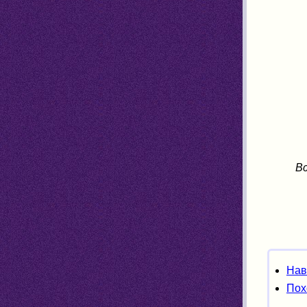
Вс
Нав
Пох