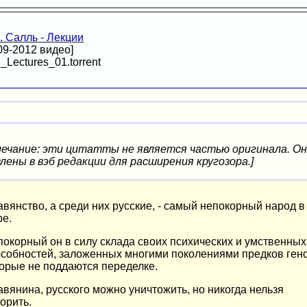
. Салль - Лекции
09-2012 видео]
l_Lectures_01.torrent
ечание: эти цитатты не является частью оригинала. О
лены в вэб редакции для расширения кругозора.]
вянство, а среди них русские, - самый непокорный народ в
ре.
окорный он в силу склада своих психических и умственных
собностей, заложенных многими поколениями предков гено
орые не поддаются переделке.
вянина, русского можно уничтожить, но никогда нельзя
орить.