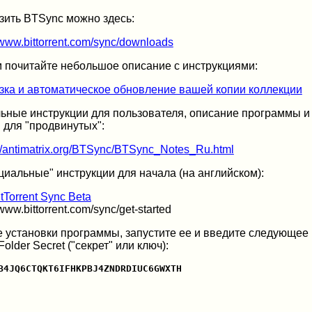
зить BTSync можно здесь:
//www.bittorrent.com/sync/downloads
 почитайте небольшое описание с инструкциями:
зка и автоматическое обновление вашей копии коллекции
ьные инструкции для пользователя, описание программы и
 для "продвинутых":
://antimatrix.org/BTSync/BTSync_Notes_Ru.html
иальные" инструкции для начала (на английском):
itTorrent Sync Beta
/www.bittorrent.com/sync/get-started
 установки программы, запустите ее и введите следующее 
Folder Secret ("секрет" или ключ):
B4JQ6CTQKT6IFHKPBJ4ZNDRDIUC6GWXTH