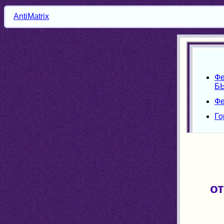
AntiMatrix
о