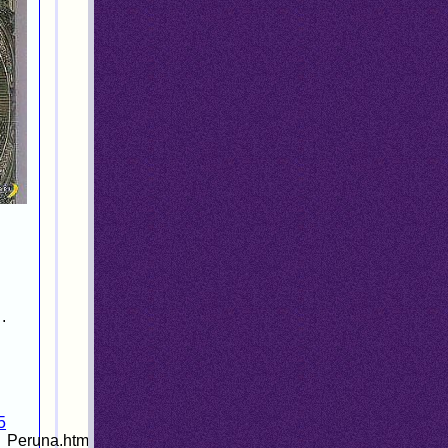
.
5
dy_Peruna.html#santiya_5_12