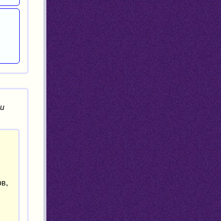
ни
в,