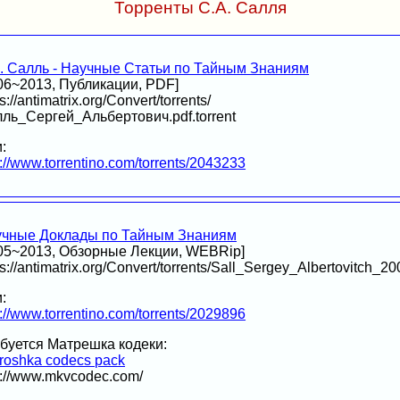
Торренты С.А. Салля
. Салль - Научные Статьи по Тайным Знаниям
06~2013, Публикации, PDF]
s://antimatrix.org/Convert/torrents/
ль_Сергей_Альбертович.pdf.torrent
:
p://www.torrentino.com/torrents/2043233
чные Доклады по Тайным Знаниям
05~2013, Обзорные Лекции, WEBRip]
ps://antimatrix.org/Convert/torrents/Sall_Sergey_Albertovitch_2
:
p://www.torrentino.com/torrents/2029896
буется Матрешка кодеки:
roshka codecs pack
p://www.mkvcodec.com/