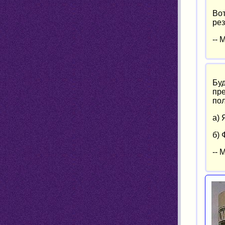
Вот
рез
--
Буд
пр
пол
а) 
б) 
--