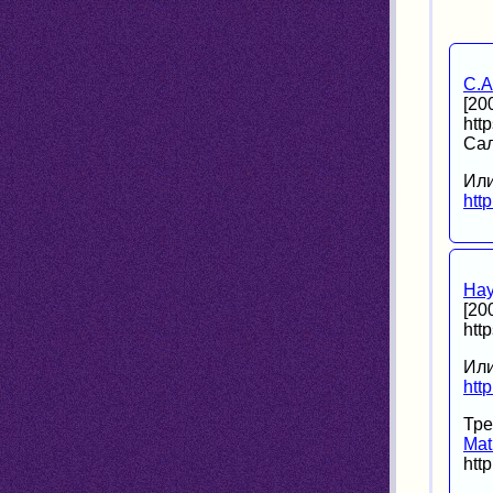
С.А
[20
http
Сал
Или
htt
Нау
[20
htt
Или
htt
Тре
Mat
htt