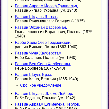
Раввин Авраам Йосеф Гринвальд,
Раввин Унгвар, Украина (ум. 1940)
Раввин Шмуэль Энгель,
Раввин Радомишла v, Галиция (- 1935)
Раввин Элханан Вассерман,
Глава ешивы из Баранович, Польша (1875-
1940)
Рабби Хаим Озер Гродзенский,
раввин Вильно, Литва (1863-1940)
Раввин Чуна Халберстам,
Ребе Калашиц, Польша (ум. 1940)
Раввин Бен Сион Халберстам,
Ребе Бобовера (1874-1940)
Раввин Шауль Брах,
Раввин Кашо, Венгрия (1865-1940)
Срочное уведомление
Раввин Шмуэль Шломо Лейнер,
Ребе Радзина, Польша (ум. 1942)
Раввин Авраам Елимелеха Перлов,
Ребе Карлина, Россия (1892-1943)