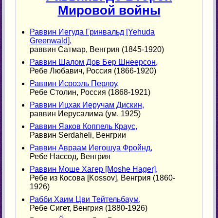
Мировой войны
Раввин Иегуда Гринвальд [Yehuda
Greenwald],
раввин Сатмар, Венгрия (1845-1920)
Раввин Шалом Дов Бер Шнеерсон,
Ребе Любавич, Россия (1866-1920)
Раввин Исроэль Перлоу,
Ребе Столин, Россия (1868-1921)
Раввин Ицхак Иеручам Дискин,
раввин Иерусалима (ум. 1925)
Раввин Яаков Коппель Краус,
Раввин Serdaheli, Венгрии
Раввин Авраам Иегошуа Фройнд,
Ребе Нассод, Венгрия
Раввин Моше Хагер [Moshe Hager],
Ребе из Косова [Kossov], Венгрия (1860-
1926)
Рабби Хаим Цви Тейтельбаум,
Ребе Сигет, Венгрия (1880-1926)