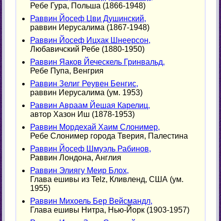
Ребе Гура, Польша (1866-1948)
Раввин Йосеф Цви Душинский,
раввин Иерусалима (1867-1948)
Раввин Йосеф Ицхак Шнеерсон,
Любавичский Ребе (1880-1950)
Раввин Яаков Йеческель Гринвальд,
Ребе Пупа, Венгрия
Раввин Зелиг Реувен Бенгис,
раввин Иерусалима (ум. 1953)
Раввин Авраам Йешая Карелиц,
автор Хазон Иш (1878-1953)
Раввин Мордехай Хаим Слонимер,
Ребе Слонимер города Тверия, Палестина
Раввин Йосеф Шмуэль Рабинов,
Раввин Лондона, Англия
Раввин Элиягу Меир Блох,
Глава ешивы из Telz, Кливленд, США (ум.
1955)
Раввин Михоель Бер Вейсмандл,
Глава ешивы Нитра, Нью-Йорк (1903-1957)