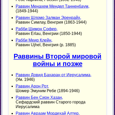
Раввин Менахем Мендел Танненбаум,
(1849-1944)
Раввин Шломо Залман Эренрайх,
Раввин Симлау, Венгрия (1863-1944)
Рабби Шимон Софер,
Раввин Erlau, Венгрии (1850-1944)
Рабби Меир Клейн,
Раввин Ujhel, Венгрия (р. 1885)
Раввины Второй мировой
войны и позже
Раввин Довид Бахаран от Иерусалима,
(Ум. 1946)
Раввин Арон Рот,
Шомер Эмуним Ребе (1894-1946)
Раввин Бен Сион Хазан,
Сефардский раввин Старого города
Иерусалима
Раввин Авраам Мордехай Алтер,