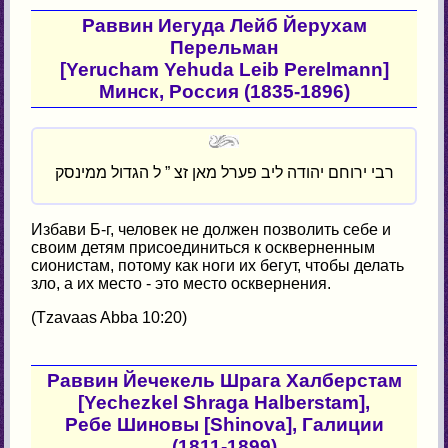
Раввин Иегуда Лейб Йерухам
Перельман
[Yerucham Yehuda Leib Perelmann]
Минск, Россия (1835-1896)
רבי ירוחם יהודה ליב פערל מאן זצ ” ל הגדול ממינסק
Избави Б-г, человек не должен позволить себе и
своим детям присоединиться к оскверненным
сионистам, потому как ноги их бегут, чтобы делать
зло, а их место - это место осквернения.
(Tzavaas Abba 10:20)
Раввин Йечекель Шрага Халберстам
[Yechezkel Shraga Halberstam],
Ребе Шиновы [Shinova], Галиции
(1811-1899)