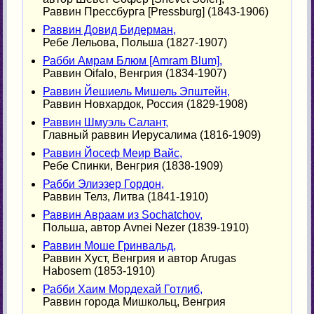
Раввин Прессбурга [Pressburg] (1843-1906)
Раввин Довид Бидерман,
Ребе Лельова, Польша (1827-1907)
Рабби Амрам Блюм [Amram Blum],
Раввин Oifalo, Венгрия (1834-1907)
Раввин Йешиель Мишель Эпштейн,
Раввин Новхардок, Россия (1829-1908)
Раввин Шмуэль Салант,
Главный раввин Иерусалима (1816-1909)
Раввин Йосеф Меир Вайс,
Ребе Спинки, Венгрия (1838-1909)
Рабби Элиэзер Гордон,
Раввин Телз, Литва (1841-1910)
Раввин Авраам из Sochatchov,
Польша, автор Avnei Nezer (1839-1910)
Раввин Моше Гринвальд,
Раввин Хуст, Венгрия и автор Arugas
Habosem (1853-1910)
Рабби Хаим Мордехай Готлиб,
Раввин города Мишкольц, Венгрия