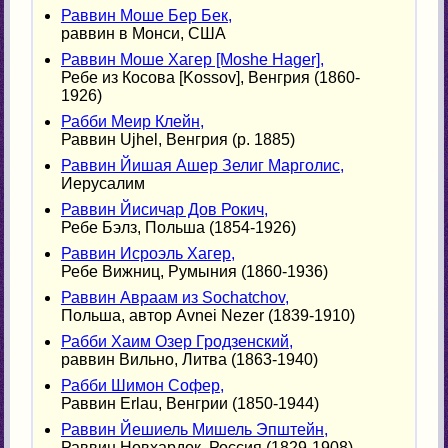
Раввин Моше Бер Бек,
раввин в Монси, США
Раввин Моше Хагер [Moshe Hager],
Ребе из Косова [Kossov], Венгрия (1860-
1926)
Рабби Меир Клейн,
Раввин Ujhel, Венгрия (р. 1885)
Раввин Йишая Ашер Зелиг Марголис,
Иерусалим
Раввин Йисичар Дов Рокич,
Ребе Бэлз, Польша (1854-1926)
Раввин Исроэль Хагер,
Ребе Вижниц, Румыния (1860-1936)
Раввин Авраам из Sochatchov,
Польша, автор Avnei Nezer (1839-1910)
Рабби Хаим Озер Гродзенский,
раввин Вильно, Литва (1863-1940)
Рабби Шимон Софер,
Раввин Erlau, Венгрии (1850-1944)
Раввин Йешиель Мишель Эпштейн,
Раввин Новхардок, Россия (1829-1908)