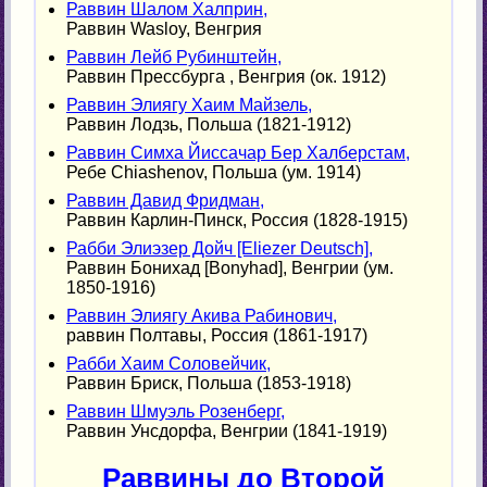
Раввин Шалом Халприн,
Раввин Wasloy, Венгрия
Раввин Лейб Рубинштейн,
Раввин Прессбурга , Венгрия (ок. 1912)
Раввин Элиягу Хаим Майзель,
Раввин Лодзь, Польша (1821-1912)
Раввин Симха Йиссачар Бер Халберстам,
Ребе Chiashenov, Польша (ум. 1914)
Раввин Давид Фридман,
Раввин Карлин-Пинск, Россия (1828-1915)
Рабби Элиэзер Дойч [Eliezer Deutsch],
Раввин Бонихад [Bonyhad], Венгрии (ум.
1850-1916)
Раввин Элиягу Акива Рабинович,
раввин Полтавы, Россия (1861-1917)
Рабби Хаим Соловейчик,
Раввин Бриск, Польша (1853-1918)
Раввин Шмуэль Розенберг,
Раввин Унсдорфа, Венгрии (1841-1919)
Раввины до Второй