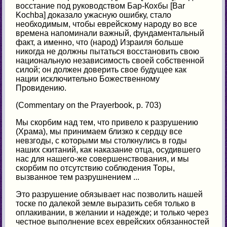
восстание под руководством Бар-Кохбы [Bar
Kochba] доказало ужасную ошибку, стало
необходимым, чтобы еврейскому народу во все
времена напоминали важный, фундаментальный
факт, а именно, что (народ) Израиля больше
никогда не должны пытаться восстановить свою
национальную независимость своей собственной
силой; он должен доверить свое будущее как
нации исключительно Божественному
Провидению.
(Commentary on the Prayerbook, p. 703)
Мы скорбим над тем, что привело к разрушению
(Храма), мы принимаем близко к сердцу все
невзгоды, с которыми мы столкнулись в годы
наших скитаний, как наказание отца, осудившего
нас для нашего-же совершенствования, и мы
скорбим по отсутствию соблюдения Торы,
вызванное тем разрушнением ...
Это разрушение обязывает нас позволить нашей
тоске по далекой земле выразить себя только в
оплакивании, в желании и надежде; и только через
честное выполнение всех еврейских обязанностей