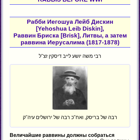
Рабби Иегошуа Лейб Дискин
[Yehoshua Leib Diskin],
Раввин Бриска [Brisk], Литвы, а затем
раввина Иерусалима (1817-1878)
רבי משה יושע לייב דיסקין זצ"ל
רבה של בריסק, ואח"כ רבה של ירושלים עיה"ק
Величайшие раввины должны собраться