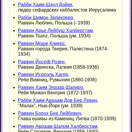
Рабби Хаим Шаул Дойек,
лидер сефардских каббалистов Иерусалима
Рабби Шимон Зелиховер,
Раввин Люблин, Польша (- 1939)
Раввин Арье Лейбуш Халберстам,
Раввин Tsanz, Польша (ум. 1934)
Раввин Моше Клиерс,
Раввин города Тверия, Палестина (1874-
1934)
Раввин Йосеф Розен,
Раввин Двинска, Латвия (1858-1936)
Раввин Исроэль Хагер,
Ребе Вижниц, Румыния (1860-1936)
Раввин Хаим Элазар Шапиро,
Ребе Мункач Венгрия (1872-1937)
Рабби Хаим Авраам Дов Бер Левин,
"Малах", Нью-Йорк (ум. 1938)
Раввин Борух Бер Лейбович,
Глава ешивы из Камениц, Литва (1870-1939)
Раввин Авраам Шалом Халберстам,
Ребе Стропков, Венгрия (1856-1940)