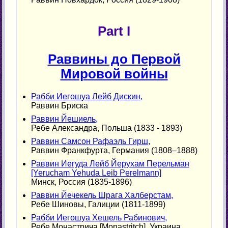
Part I
Раввины до Первой
Мировой войны
Рабби Иегошуа Лейб Дискин,
Раввин Бриска
Раввин Йешиель,
Ребе Александра, Польша (1833 - 1893)
Раввин Самсон Рафаэль Гирш,
Раввин Франкфурта, Германия (1808–1888)
Раввин Иегуда Лейб Йерухам Перельман
[Yerucham Yehuda Leib Perelmann]
Минск, Россия (1835-1896)
Раввин Йечекель Шрага Халберстам,
Ребе Шиновы, Галиции (1811-1899)
Рабби Иегошуа Хешель Рабинович,
Ребе Монастрича [Monastritch], Украина