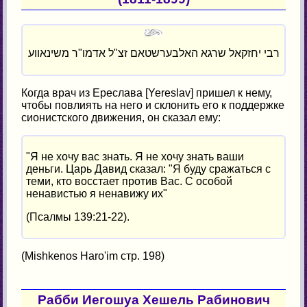
רבי יחזקאל שרגא האלבערשטאם זצ"ל אדמו"ר משינאווע
Когда врач из Ереслава [Yereslav] пришел к нему,
чтобы повлиять на него и склонить его к поддержке
сионистского движения, он сказал ему:
"Я не хочу вас знать. Я не хочу знать ваши
деньги. Царь Давид сказал: "Я буду сражаться с
теми, кто восстает против Вас. С особой
ненавистью я ненавижу их"
(Псалмы 139:21-22).
(Mishkenos Haro'im стр. 198)
Рабби Иегошуа Хешель Рабинович