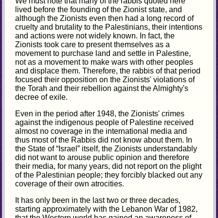
We must note that many of the rabbis quoted here
lived before the founding of the Zionist state, and
although the Zionists even then had a long record of
cruelty and brutality to the Palestinians, their intentions
and actions were not widely known. In fact, the
Zionists took care to present themselves as a
movement to purchase land and settle in Palestine,
not as a movement to make wars with other peoples
and displace them. Therefore, the rabbis of that period
focused their opposition on the Zionists' violations of
the Torah and their rebellion against the Almighty's
decree of exile.
Even in the period after 1948, the Zionists' crimes
against the indigenous people of Palestine received
almost no coverage in the international media and
thus most of the Rabbis did not know about them. In
the State of “Israel” itself, the Zionists understandably
did not want to arouse public opinion and therefore
their media, for many years, did not report on the plight
of the Palestinian people; they forcibly blacked out any
coverage of their own atrocities.
It has only been in the last two or three decades,
starting approximately with the Lebanon War of 1982,
that the Western world has gained an awareness of