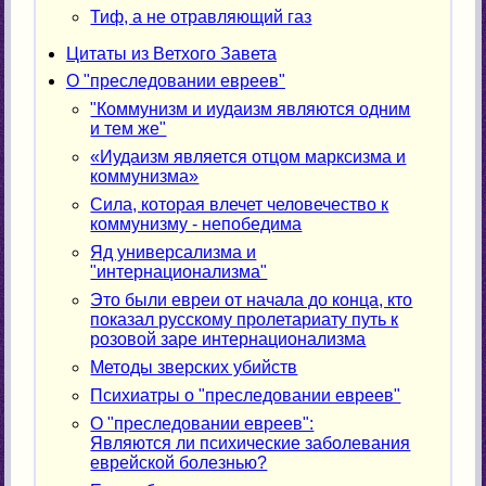
Тиф, а не отравляющий газ
Цитаты из Ветхого Завета
О "преследовании евреев"
"Коммунизм и иудаизм являются одним
и тем же"
«Иудаизм является отцом марксизма и
коммунизма»
Сила, которая влечет человечество к
коммунизму - непобедима
Яд универсализма и
"интернационализма"
Это были евреи от начала до конца, кто
показал русскому пролетариату путь к
розовой заре интернационализма
Методы зверских убийств
Психиатры о "преследовании евреев"
О "преследовании евреев":
Являются ли психические заболевания
еврейской болезнью?