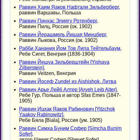
Раввин Хаим Яаков Нафтали Зильберберг,
раввин Варшавы, Польша
Раввин Пинхас Элиягу Ротенберг,
Раввин Пилц, Россия (ок. 1902)
Раввин Йерашмель Йишая Минцберг,
Раввин Лыкова, Россия (ок. 1902)
Рабби Ханания Йом Тов Липа Тейтельбаум,
Ребе Сигет, Венгрия (1836-1904)
Раввин Йешуа Зильберштейн [Yishaya
Zilberstein],
Раввин Veitzen, Венгрия
Раввин Йосеф Zundel из Aishishok, Литва
Раввин Арье Лейб Алтер [Aryeh Leib Alter],
Ребе Гур, Польша и автор Sfas Emes (1847-
1905)
Раввин Ицхак Яаков Рабинович [Yitzchok
Yaakov Rabinowitz],
Ребе Бяла [Biala], Россия (ум. 1905)
Раввин Симха Буним Софер [Simcha Bunim
Sofer],
автор Шевет Софер [Shevet Sofer],