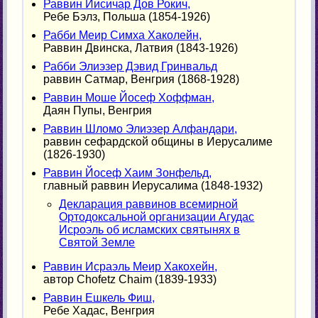
Раввин Йисичар Дов Рокич,
Ребе Бэлз, Польша (1854-1926)
Рабби Меир Симха Хаколейн,
Раввин Двинска, Латвия (1843-1926)
Рабби Элиэзер Дэвид Гринвальд
раввин Сатмар, Венгрия (1868-1928)
Раввин Моше Йосеф Хоффман,
Даян Пупы, Венгрия
Раввин Шломо Элиэзер Алфандари,
раввин сефардской общины в Иерусалиме
(1826-1930)
Раввин Йосеф Хаим Зонфельд,
главный раввин Иерусалима (1848-1932)
Декларация раввинов всемирной
Ортодоксальной организации Агудас
Исроэль об исламских святынях в
Святой Земле
Раввин Исраэль Меир Хакохейн,
автор Chofetz Chaim (1839-1933)
Раввин Ешкель Фиш,
Ребе Хадас, Венгрия