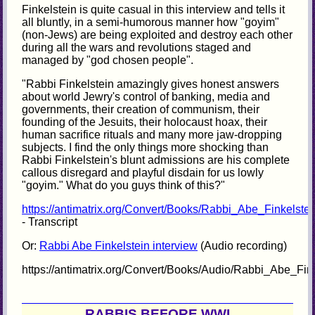
Finkelstein is quite casual in this interview and tells it
all bluntly, in a semi-humorous manner how "goyim"
(non-Jews) are being exploited and destroy each other
during all the wars and revolutions staged and
managed by "god chosen people".
"Rabbi Finkelstein amazingly gives honest answers
about world Jewry's control of banking, media and
governments, their creation of communism, their
founding of the Jesuits, their holocaust hoax, their
human sacrifice rituals and many more jaw-dropping
subjects. I find the only things more shocking than
Rabbi Finkelstein's blunt admissions are his complete
callous disregard and playful disdain for us lowly
"goyim." What do you guys think of this?"
https://antimatrix.org/Convert/Books/Rabbi_Abe_Finkelste
- Transcript
Or:
Rabbi Abe Finkelstein interview
(Audio recording)
https://antimatrix.org/Convert/Books/Audio/Rabbi_Abe_Fi
RABBIS BEFORE WWI