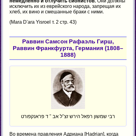
немедленно и отлучить сионистов.
Они должны
исключить их из еврейского народа, запрещая их
хлеб, их вино и смешанные браки с ними.
(Mara D'ara Yisroel т. 2 стр. 43)
Раввин Самсон Рафаэль Гирш,
Раввин Франкфурта, Германия (1808–
1888)
רבי שמשון רפאל הירש זצ"ל אב " ד פראנקפורט
Во времена правления Адриана [Hadrian], когда