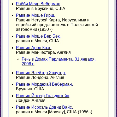
Рабби Меир Веберман,
Раввин в Бруклине, США
Раввин Моше Гирш,
Раввин Нетурей Карта, Иерусалима и
еврейский представитель в Палестинской
автономии (1930 -)
Раввин Моше Бер Бек,
раввин в Монси, США
Раввин Арон Коэн,
Раввин Манчестера, Англия
Речь в Домах Парламента, 31 января,
2006 г.
Раввин Элейзер Хохузер,
Раввин Лондона, Англия
Раввин Мордехай Веберман,
Бруклин, США
Раввин Йосеф Гольдштейн,
Лондон Англия
Раввин Исроэль Довид Вайс,
раввин в Монси [Monsey], США (1956 -)