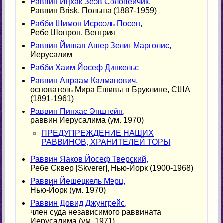
Раввин Ицхак Зеэв Соловейчик,
Раввин Brisk, Польша (1887-1959)
Рабби Шимон Исроэль Посен,
Ребе Шопрон, Венгрия
Раввин Йишая Ашер Зелиг Марголис,
Иерусалим
Рабби Хаим Йосеф Динкельс
Раввин Авраам Калманович,
основатель Мира Ешивы в Бруклине, США
(1891-1961)
Раввин Пинхас Эпштейн,
раввин Иерусалима (ум. 1970)
ПРЕДУПРЕЖДЕНИЕ НАШИХ
РАВВИНОВ, ХРАНИТЕЛЕЙ ТОРЫ
Раввин Яаков Йосеф Тверский,
Ребе Сквер [Skverer], Нью-Йорк (1900-1968)
Раввин Йешецкель Мерц,
Нью-Йорк (ум. 1970)
Раввин Довид Джунгрейс,
член суда независимого раввината
Иерусалима (ум. 1971)