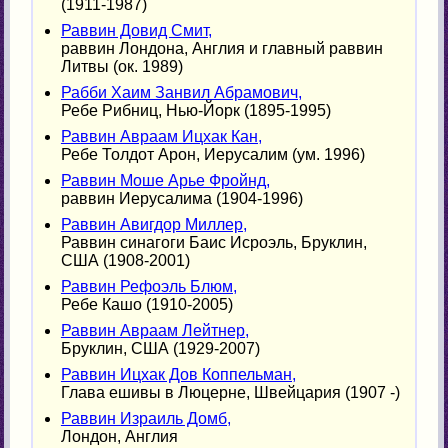
(1911-1987)
Раввин Довид Смит,
раввин Лондона, Англия и главный раввин
Литвы (ок. 1989)
Рабби Хаим Занвил Абрамович,
Ребе Рибниц, Нью-Йорк (1895-1995)
Раввин Авраам Ицхак Кан,
Ребе Толдот Арон, Иерусалим (ум. 1996)
Раввин Моше Арье Фройнд,
раввин Иерусалима (1904-1996)
Раввин Авигдор Миллер,
Раввин синагоги Баис Исроэль, Бруклин,
США (1908-2001)
Раввин Рефоэль Блюм,
Ребе Кашо (1910-2005)
Раввин Авраам Лейтнер,
Бруклин, США (1929-2007)
Раввин Ицхак Дов Коппельман,
Глава ешивы в Люцерне, Швейцария (1907 -)
Раввин Израиль Домб,
Лондон, Англия