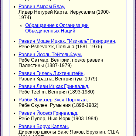
Раввин Амрам Блау,
Лидер Нетурей Карта, Иерусалим (1900-
1974)
Обращаение к Организации
Объединенных Наций
Раввин Моше Ицхак, "Изикель" Гевирцман,
Ребе Pshevorsk, Польша (1881-1976)
Раввин Йоэль Тейтельбаум,
Ребе Сатмар, Венгрии, позже раввин
Палестины (1887-1979)
Раввин Гилель Лихтенштейн,
Раввин Красна, Венгрия (ум. 1979)
Раввин Леви Ицхак Гринвальд,
Ребе Tzelim, Венгрия (1893-1980)
Рабби Элиэзер Зуся Португал,
Ребе Скулен, Румыния (1896-1982)
Раввин Йосеф Гринвальд,
Ребе Пупер, Нью-Йорк (1903-1984)
Раввин Борух Каплан,
Директор школы Баис Яаков, Бруклин, США