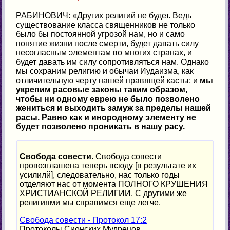
РАБИНОВИЧ: «Других религий не будет. Ведь
существование класса священников не только
было бы постоянной угрозой нам, но и само
понятие жизни после смерти, будет давать силу
несогласным элементам во многих странах, и
будет давать им силу сопротивляться нам. Однако
мы сохраним религию и обычаи Иудаизма, как
отличительную черту нашей правящей касты; и
мы
укрепим расовые законы таким образом,
чтобы ни одному еврею не было позволено
жениться и выходить замуж за пределы нашей
расы. Равно как и инородному элементу не
будет позволено проникать в нашу расу.
Свобода совести.
Свобода совести
провозглашена теперь всюду [в результате их
усилилй], следовательно, нас только годы
отделяют нас от момента ПОЛНОГО КРУШЕНИЯ
ХРИСТИАНСКОЙ РЕЛИГИИ. С другими же
религиями мы справимся еще легче.
Свобода совести - Протокол 17:2
Протоколы Сионских Мудрецов