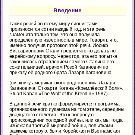
Введение
Таких речей по всему миру сионистами
произносится сотни каждый год, и эта речь
знаменита только тем, что она получила
определённую известность в мире. Говорят, что,
именно получив протокол этой речи. Иосиф
Виссарионович Сталин решил что-то делать по
еврейскому вопросу. Через год, эта его попытка
закончилась отравлением самого Сталина его
сожительницей, врачом Розой Каганович по
приказу её родного брата Лазаря Кагановича
(см. книгу американского родственника Лазаря
Кагановича, Стюарта Когана «Кремлёвский Волк».
Stuart Kahan «The Wolf of the Kremlin» 1987).
В данной речи кратко формулируется программа
организованного иудаизма на том этапе, середины
двадцатого столетия. Это к вопросу о
происхождении холодной войны, или как мы тогда
избежали третьей мировой войны, попытками
разжечь которую, были Корейская и Вьетнамская