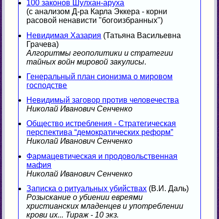
100 законов Шулхан-аруха
(с анализом Д-ра Карла Эккера - корни
расовой ненависти "богоизбранных")
Невидимая Хазария
(Татьяна Васильевна
Грачева)
Алгоритмы геополитики и стратегии
тайных войн мировой закулисы
.
Генеральный план сионизма о мировом
господстве
Невидимый заговор против человечества
Николай Иванович Сенченко
Общество истребления - Стратегическая
перспектива “демократических реформ”
Николай Иванович Сенченко
Фармацевтическая и продовольственная
мафия
Николай Иванович Сенченко
Записка о ритуальных убийствах
(В.И. Даль)
Розыскание о убиении евреями
христианских младенцев и употреблении
крови их... Тираж - 10 экз.