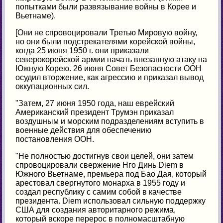
попытками были развязывание войны в Корее и
Вьетнаме).
[Они не спровоцировали Третью Мировую войну,
но они были подстрекателями корейской войны,
когда 25 июня 1950 г. они приказали
северокорейской армии начать внезапную атаку на
Южную Корею. 26 июня Совет Безопасности ООН
осудил вторжение, как агрессию и приказал вывод
оккупационных сил.
"Затем, 27 июня 1950 года, наш еврейский
Американский президент Трумэн приказал
воздушным и морским подразделениям вступить в
военные действия для обеспечению
постановления ООН.
"Не полностью достигнув свои целей, они затем
спровоцировали свержение Нго Динь Diem в
Южного Вьетнаме, премьера под Бао Дая, который
арестовал свергнутого монарха в 1955 году и
создал республику с самим собой в качестве
президента. Diem использовал сильную поддержку
США для создания авторитарного режима,
который вскоре перерос в полномасштабную