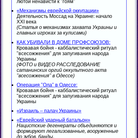
лютой ненависти к "гоям"
«Механизмы еврейской оккупации»
Деятельность Моссад на Украине: начало
XXI века
(Статья о механизмах захвата Украины и
главных игроках за кулисами)
КАК УБИВАЛИ В ДОМЕ ПРОФСОЮЗОВ:
Кровавая бойня - каббалистический ритуал
"всесожжения" для запугивания народа
Украины
(ФОТО и ВИДЕО РАССЛЕДОВАНИЕ
сатанинских оргий оккультного акта
"всесожжения" в Одессе)
Операция "Ола" в Одессе:
Кровавая бойня - каббалистический ритуал
"всесожжения" для запугивания народа
Украины
«Израиль – палач Украины»
«Еврейский ударный батальон»
Нацистские дегенераты объединяются и
формируют легализованные, вооруженные
до зубов, банды.