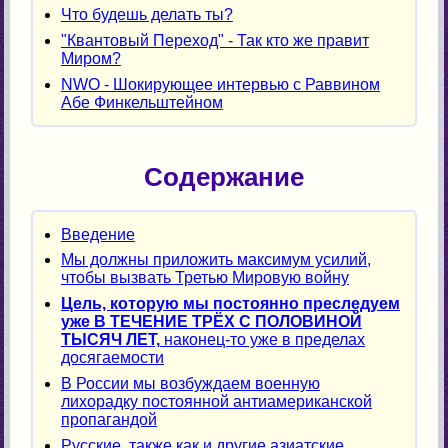
Что будешь делать ты?
"Квантовый Переход" - Так кто же правит
Миром?
NWO - Шокирующее интервью с Раввином
Абе Финкельштейном
Содержание
Введение
Мы должны приложить максимум усилий,
чтобы вызвать Третью Мировую войну
Цель, которую мы постоянно преследуем
уже В ТЕЧЕНИЕ ТРЁХ С ПОЛОВИНОЙ
ТЫСЯЧ ЛЕТ,
наконец-то уже в пределах
досягаемости
В России мы возбуждаем военную
лихорадку постоянной антиамериканской
пропагандой
Русские, также как и другие азиатские