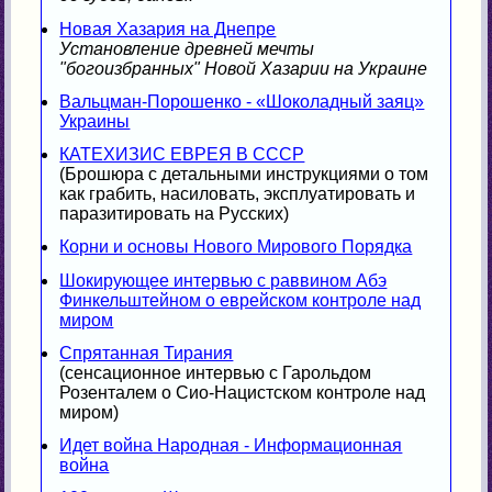
Новая Хазария на Днепре
Установление древней мечты
"богоизбранных" Новой Хазарии на Украине
Вальцман-Порошенко - «Шоколадный заяц»
Украины
КАТЕХИЗИС ЕВРЕЯ В СССР
(Брошюра с детальными инструкциями о том
как грабить, насиловать, эксплуатировать и
паразитировать на Русских)
Корни и основы Нового Мирового Порядка
Шокирующее интервью с раввином Абэ
Финкельштейном о еврейском контроле над
миром
Спрятанная Тирания
(сенсационное интервью с Гарольдом
Розенталем о Сио-Нацистском контроле над
миром)
Идет война Народная - Информационная
война