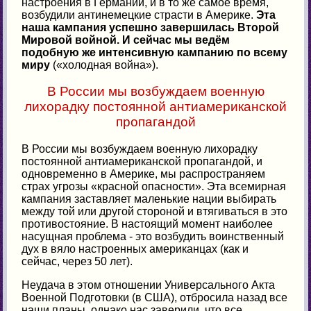
настроения в Германии, и в то же самое время,
возбудили антинемецкие страсти в Америке.
Эта
наша кампания успешно завершилась Второй
Мировой войной. И сейчас мы ведём
подобную же интенсивную кампанию по всему
миру
(«холодная война»).
В России мы возбуждаем военную
лихорадку постоянной антиамериканской
пропагандой
В России мы возбуждаем военную лихорадку
постоянной антиамериканской пропагандой, и
одновременно в Америке, мы распространяем
страх угрозы «красной опасности». Эта всемирная
кампания заставляет маленькие нации выбирать
между той или другой стороной и втягиваться в это
противостояние. В настоящий момент наиболее
насущная проблема - это возбудить воинственный
дух в вяло настроенных американцах (как и
сейчас, через 50 лет).
Неудача в этом отношении Универсального Акта
Военной Подготовки (в США), отбросила назад все
наши планы, однако нас заверили, что все