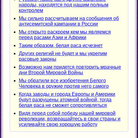
народы, находятся под нашим полным
контролем
Мы сильно рассчитываем на сообщения об
антисемитской кампании в России
Мы открыто раскроем кем мы являемся
перед расами Азии и Африки
Таким образом, белая раса исчезнет
Других религий не будет и мы укрепим
расовые законы
Возможно нам придется повторить мрачные
дни Второй Мировой Войны
Мы обратили все изобретения Белого
Человека в оружие против него самого
Когда заводы и города Европы и Америки
будут разрушены атомной войной, тогда
белая раса не сможет сопротивляться
Видя перед собой победу нашей мировой
революции, возвращайтесь в свои страны и
усиливайте свою хорошую работу