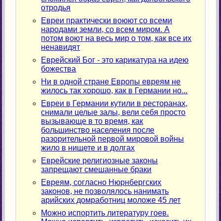
отродья
Евреи практически воюют со всеми
народами земли, со всем миром. А
потом воют на весь мир о том, как все их
ненавидят
Еврейский Бог - это карикатура на идею
божества
Ни в одной стране Европы евреям не
жилось так хорошо, как в Германии но...
Евреи в Германии кутили в ресторанах,
снимали целые залы, вели себя просто
вызывающе в то время, как
большинство населения после
разорительной первой мировой войны
жило в нищете и в долгах
Еврейские религиозные законы
запрещают смешанные браки
Евреям, согласно Нюрнбергских
законов, не позволялось нанимать
арийских домработниц моложе 45 лет
Можно испортить литературу гоев.