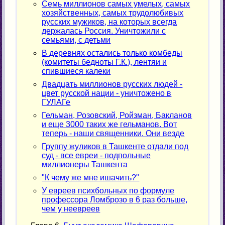
Семь миллионов самых умелых, самых
хозяйственных, самых трудолюбивых
русских мужиков, на которых всегда
держалась Россия. Уничтожили с
семьями, с детьми
В деревнях остались только комбеды
(комитеты бедноты Г.К.), лентяи и
спившиеся калеки
Двадцать миллионов русских людей -
цвет русской нации - уничтожено в
ГУЛАГе
Гельман, Розовский, Ройзман, Бакланов
и еще 3000 таких же гельманов. Вот
теперь - наши священники. Они везде
Группу жуликов в Ташкенте отдали под
суд - все евреи - подпольные
миллионеры Ташкента
"К чему же мне ишачить?"
У евреев психбольных по формуле
профессора Ломброзо в 6 раз больше,
чем у неевреев