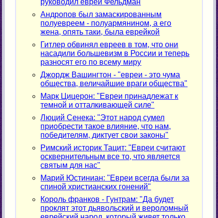
руководил еврей Фельдман
Андропов был замаскированным
полуевреем - полуармянином, а его
жена, опять таки, была еврейкой
Гитлер обвинял евреев в том, что они
насадили большевизм в России и теперь
разносят его по всему миру
Джордж Вашингтон - "евреи - это чума
общества, величайшие враги общества"
Марк Цицерон: "Евреи принадлежат к
темной и отталкивающей силе"
Люций Сенека: "Этот народ сумел
приобрести такое влияние, что нам,
победителям, диктует свои законы"
Римский историк Тацит: "Евреи считают
осквернительным все то, что является
святым для нас"
Марий Юстиниан: "Евреи всегда были за
спиной христианских гонений"
Король франков - Гунтрам: "Да будет
проклят этот дьявольский и вероломный
еврейский народ, который живет только