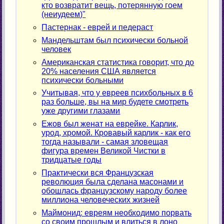
кто возвратит вещь, потерянную гоем
(неиудеем)"
Пастернак - еврей и педераст
Мандельштам был психически больной
человек
Американская статистика говорит, что до
20% населения США является
психически больными
Учитывая, что у евреев психбольных в 6
раз больше, вы на мир будете смотреть
уже другими глазами
Ежов был женат на еврейке. Карлик,
урод, хромой. Кровавый карлик - как его
тогда называли - самая зловещая
фигура времен Великой Чистки в
тридцатые годы
Практически вся Французская
революция была сделана масонами и
обошлась французскому народу более
миллиона человеческих жизней
Маймонид: евреям необходимо порвать
со своим прошлым и влиться в лоно