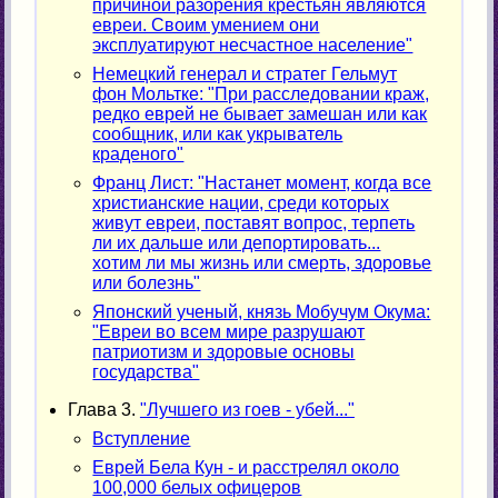
причиной разорения крестьян являются
евреи. Своим умением они
эксплуатируют несчастное население"
Немецкий генерал и стратег Гельмут
фон Мольтке: "При расследовании краж,
редко еврей не бывает замешан или как
сообщник, или как укрыватель
краденого"
Франц Лист: "Настанет момент, когда все
христианские нации, среди которых
живут евреи, поставят вопрос, терпеть
ли их дальше или депортировать...
хотим ли мы жизнь или смерть, здоровье
или болезнь"
Японский ученый, князь Мобучум Окума:
"Евреи во всем мире разрушают
патриотизм и здоровые основы
государства"
Глава 3.
"Лучшего из гоев - убей..."
Вступление
Еврей Бела Кун - и расстрелял около
100,000 белых офицеров