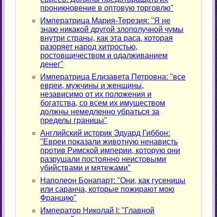
проникновение в оптовую торговлю"
Императрица Мария-Терезия: "Я не
знаю никакой другой злополучной чумы
внутри страны, как эта раса, которая
разоряет народ хитростью,
ростовщичеством и одалживанием
денег"
Императрица Елизавета Петровна: "все
евреи, мужчины и женщины,
независимо от их положения и
богатства, со всем их имуществом
должны немедленно убраться за
пределы границы"
Английский историк Эдуард Гиббон:
"Евреи показали животную ненависть
против Римской империи, которую они
разрушали постоянно неистовыми
убийствами и мятежами"
Наполеон Бонапарт: "Они, как гусеницы
или саранча, которые пожирают мою
Францию"
Император Николай I: "Главной