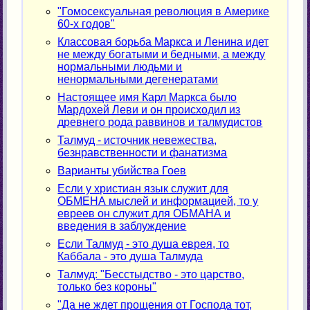
"Гомосексуальная революция в Америке
60-х годов"
Классовая борьба Маркса и Ленина идет
не между богатыми и бедными, а между
нормальными людьми и
ненормальными дегенератами
Настоящее имя Карл Маркса было
Мардохей Леви и он происходил из
древнего рода раввинов и талмудистов
Талмуд - источник невежества,
безнравственности и фанатизма
Варианты убийства Гоев
Если у христиан язык служит для
ОБМЕНА мыслей и информацией, то у
евреев он служит для ОБМАНА и
введения в заблуждение
Если Талмуд - это душа еврея, то
Каббала - это душа Талмуда
Талмуд: "Бесстыдство - это царство,
только без короны"
"Да не ждет прощения от Господа тот,