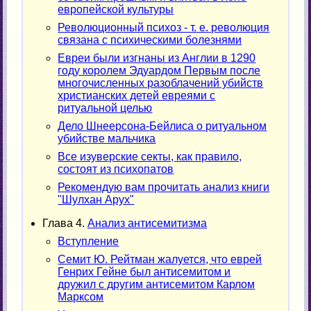
европейской культуры
Революционный психоз - т. е. революция
связана с психическими болезнями
Евреи были изгнаны из Англии в 1290
году королем Эдуардом Первым после
многочисленных разоблачений убийств
христианских детей евреями с
ритуальной целью
Дело Шнеерсона-Бейлиса о ритуальном
убийстве мальчика
Все изуверские секты, как правило,
состоят из психопатов
Рекомендую вам прочитать анализ книги
"Шулхан Арух"
Глава 4.
Анализ антисемитизма
Вступление
Семит Ю. Рейтман жалуется, что еврей
Генрих Гейне был антисемитом и
дружил с другим антисемитом Карлом
Марксом