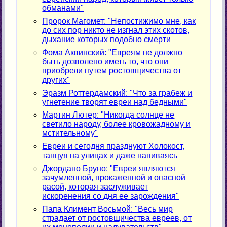
обманами"
Пророк Магомет: "Непостижимо мне, как
до сих пор никто не изгнал этих скотов,
дыхание которых подобно смерти
Фома Аквинский: "Евреям не должно
быть дозволено иметь то, что они
приобрели путем ростовщичества от
других"
Эразм Роттердамский: "Что за грабеж и
угнетение творят евреи над бедными"
Мартин Лютер: "Никогда солнце не
светило народу, более кровожадному и
мстительному"
Евреи и сегодня празднуют Холокост,
танцуя на улицах и даже напиваясь
Джордано Бруно: "Евреи являются
зачумленной, прокаженной и опасной
расой, которая заслуживает
искоренения со дня ее зарождения"
Папа Климент Восьмой: "Весь мир
страдает от ростовщичества евреев, от