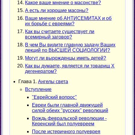
Какое ваше мнение о масонстве?
А есть ли хорошие масоны?
Ваше мнение об АНТИСЕМИТАХ и об
их борьбе с евреями?
Как вы считаете существует ли
всемирный заговор?
В чем Вы видите главную задачу Ваших
лекций по ВЫСШЕЙ СОЦИОЛОГИИ?
Могут ли вырожденцы иметь детей?
Как вы думаете, является ли товарищ X
дегенератом?
Глава 1.
Ангелы света
Вступление
"Еврейский вопрос"
Евреи были главной движущей
силой обеих "русских" революций
Вождь февральской революции -
Керенский был полуевреем
После истеричного полуеврея