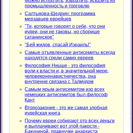
Можно испортить, извратить, исказить их
промышленность и торговлю
Салтыкова-Щедрин: программа
мерзавцев еврейцев
"Те, которые говорят о себе, что они
иудеи, они не таковы, но сборище
сатанинское"
"Бей жидов, спасай Израиль!"
Самые отъявленные антисемиты всегда
находятся среди самих евреев
Философия Ницше - это философия
воли к власти и, в значительной мере,
человеконенавистничества, она
внутренне связана с Талмудом
Самым ярым антисемитом изо всех
немецких антисемитов был философ
Кант
Второзаконие - это же самая злобная
иудейская книга
Почему евреи собирают ото всех деньги
и выплачивают вот этой пакости -
Бакуниной, правнучке анархиста