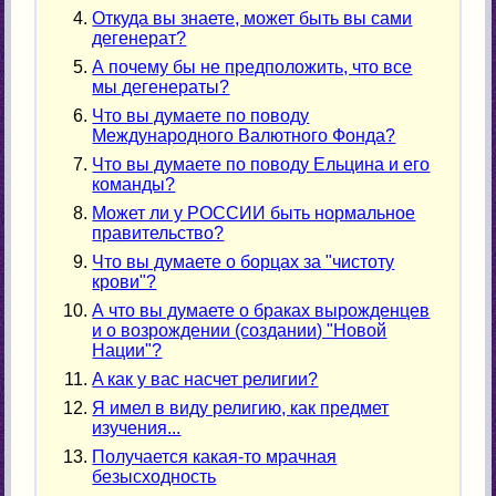
Откуда вы знаете, может быть вы сами
дегенерат?
А почему бы не предположить, что все
мы дегенераты?
Что вы думаете по поводу
Международного Валютного Фонда?
Что вы думаете по поводу Ельцина и его
команды?
Может ли у РОССИИ быть нормальное
правительство?
Что вы думаете о борцах за "чистоту
крови"?
А что вы думаете о браках вырожденцев
и о возрождении (создании) "Новой
Нации"?
A как у вас насчет религии?
Я имел в виду религию, как предмет
изучения...
Получается какая-то мрачная
безысходность