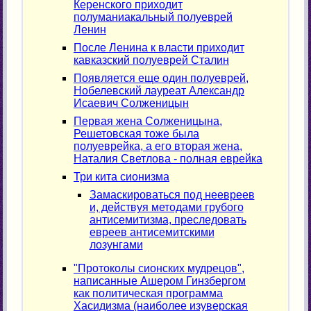
Керенского приходит
полуманиакальный полуеврей
Ленин
После Ленина к власти приходит
кавказский полуеврей Сталин
Появляется еще один полуеврей,
Нобелевский лауреат Александр
Исаевич Солженицын
Первая жена Солженицына,
Решетовская тоже была
полуеврейка, а его вторая жена,
Наталия Светлова - полная еврейка
Три кита сионизма
Замаскироваться под неевреев
и, действуя методами грубого
антисемитизма, преследовать
евреев антисемитскими
лозунгами
"Протоколы сионских мудрецов",
написанные Ашером Гинзбергом
как политическая программа
Хасидизма (наиболее изуверская