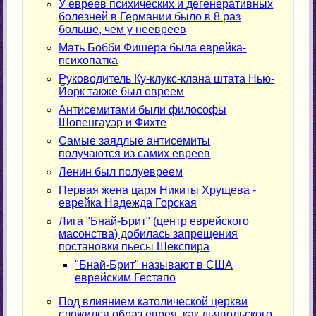
У евреев психических и дегенеративных
болезней в Германии было в 8 раз
больше, чем у неевреев
Мать Бобби Фишера была еврейка-
психопатка
Руководитель Ку-клукс-клана штата Нью-
Йорк также был евреем
Антисемитами были философы
Шопенгауэр и Фихте
Самые заядлые антисемиты
получаются из самих евреев
Ленин был полуевреем
Первая жена царя Никиты Хрущева -
еврейка Надежда Горская
Лига "Бнай-Брит" (центр еврейского
масонства) добилась запрещения
постановки пьесы Шекспира
"Бнай-Брит" называют в США
еврейским Гестапо
Под влиянием католической церкви
сложился образ еврея, как дьявольского