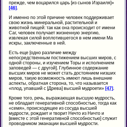
прежде, чем воцарился царь [из сынов Израиля]»
[46]
.
И именно по этой причине человек поддерживает
свою жизнь минеральной, растительной и
животной пищей: так как она происходит от имени
Саг, человек получает жизненную энергию,
извлекая силой воплотившегося в нем имени Ма
искры, заключенные в ней.
Есть еще [одно различие между
непосредственным постижением высших миров, с
одной стороны, и изучением Торы и исполнением
заповедей — с другой]. Глубинное содержание
высших миров не может стать достоянием низших
миров, такую возможность имеют лишь внешние
аспекты, обратная сторона, то, что называется
«плод, упавший с [Древа] высшей мудроети»
[47]
.
Кроме того, речь, выражающая высшую мудрость,
не обладает генеративной способностью, тогда как
«семя», происходящее из сосуда высшей
мудрости, рождает и творит Нечто из Ничто и
[вместе с этой генеративной способностью] служит
проводником эманации высшей мудрости.