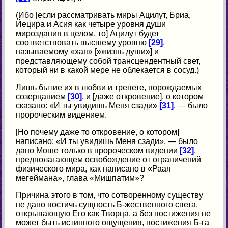
(Ибо [если рассматривать миры Ацилут, Бриа,
Йецира и Асия как четыре уровня души
мироздания в целом, то] Ацилут будет
соответствовать высшему уровню
[29]
,
называемому «хая» [»жизнь души»] и
представляющему собой трансцендентный свет,
который ни в какой мере не облекается в сосуд.)
Лишь бытие их в любви и трепете, порождаемых
созерцанием
[30]
, и [даже откровение], о котором
сказано: «И ты увидишь Меня сзади»
[31]
, — было
пророческим видением.
[Но почему даже то откровение, о котором]
написано: «И ты увидишь Меня сзади», — было
дано Моше только в пророческом видении
[32]
,
предполагающем освобождение от ограничений
физического мира, как написано в «Раая
мегеймана», глава «Мишпатим»?
Причина этого в том, что сотворенному существу
не дано постичь сущность Б-жественного света,
открывающую Его как Творца, а без постижения не
может быть истинного ощущения, постижения Б-га