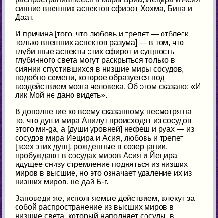
сияние внешних аспектов сфирот Хохма, Бина и
Даат.
И причина [того, что любовь и трепет — отблеск
только внешних аспектов разума] — в том, что
глубинные аспекты этих сфирот и сущность
глубинного света могут раскрыться только в
сиянии спустившихся в низшие миры сосудов,
подобно семени, которое образуется под
воздействием мозга человека. Об этом сказано: «И
лик Мой не дано видеть».
В дополнение ко всему сказанному, несмотря на
то, что души мира Ацилут происходят из сосудов
этого ми-ga, а [души уровней] нефеш и руах — из
сосудов мира Йецира и Асия, любовь и трепет
[всех этих душ], рожденные в созерцании,
пробуждают в сосудах миров Асия и Йецира
идущее снизу стремление подняться из низших
миров в высшие, но это означает удаление их из
низших миров, не дай Б-г.
Заповеди же, исполняемые действием, влекут за
собой распространение из высших миров в
низшие света, который наполняет сосуды, в