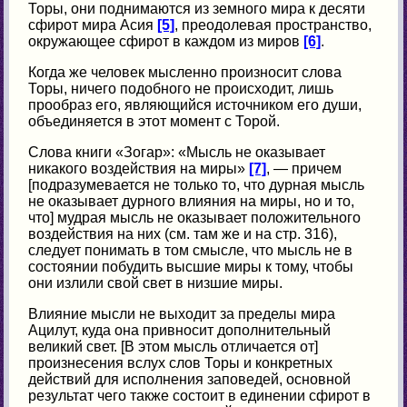
Торы, они поднимаются из земного мира к десяти
сфирот мира Асия
[5]
, преодолевая пространство,
окружающее сфирот в каждом из миров
[6]
.
Когда же человек мысленно произносит слова
Торы, ничего подобного не происходит, лишь
прообраз его, являющийся источником его души,
объединяется в этот момент с Торой.
Слова книги «Зогар»: «Мысль не оказывает
никакого воздействия на миры»
[7]
, — причем
[подразумевается не только то, что дурная мысль
не оказывает дурного влияния на миры, но и то,
что] мудрая мысль не оказывает положительного
воздействия на них (см. там же и на стр. 316),
следует понимать в том смысле, что мысль не в
состоянии побудить высшие миры к тому, чтобы
они излили свой свет в низшие миры.
Влияние мысли не выходит за пределы мира
Ацилут, куда она привносит дополнительный
великий свет. [В этом мысль отличается от]
произнесения вслух слов Торы и конкретных
действий для исполнения заповедей, основной
результат чего также состоит в единении сфирот в