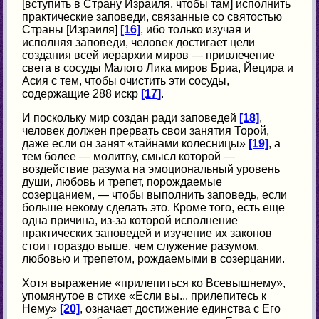
[вступить в Страну Израиля, чтобы там] исполнить
практические заповеди, связанные со святостью
Страны [Израиля]
[16]
, ибо только изучая и
исполняя заповеди, человек достигает цели
создания всей иерархии миров — привлечение
света в сосуды Малого Лика миров Бриа, Йецира и
Асия с тем, чтобы очистить эти сосуды,
содержащие 288 искр
[17]
.
И поскольку мир создан ради заповедей
[18]
,
человек должен прервать свои занятия Торой,
даже если он занят «тайнами колесницы»
[19]
, а
тем более — молитву, смысл которой —
воздействие разума на эмоциональный уровень
души, любовь и трепет, порождаемые
созерцанием, — чтобы выполнить заповедь, если
больше некому сделать это. Кроме того, есть еще
одна причина, из-за которой исполнение
практических заповедей и изучение их законов
стоит гораздо выше, чем служение разумом,
любовью и трепетом, рождаемыми в созерцании.
Хотя выражение «прилепиться ко Всевышнему»,
упомянутое в стихе «Если вы... прилепитесь к
Нему»
[20]
, означает достижение единства с Его