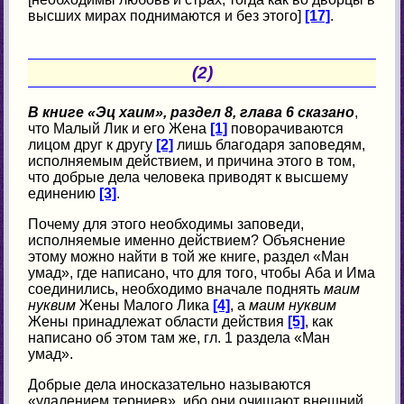
высших мирах поднимаются и без этого]
[17]
.
(2)
В книге «Эц хаим», раздел 8, глава 6 сказано
,
что Малый Лик и его Жена
[1]
поворачиваются
лицом друг к другу
[2]
лишь благодаря заповедям,
исполняемым действием, и причина этого в том,
что добрые дела человека приводят к высшему
единению
[3]
.
Почему для этого необходимы заповеди,
исполняемые именно действием? Объяснение
этому можно найти в той же книге, раздел «Ман
умад», где написано, что для того, чтобы Аба и Има
соединились, необходимо вначале поднять
маим
нуквим
Жены Малого Лика
[4]
, а
маим нуквим
Жены принадлежат области действия
[5]
, как
написано об этом там же, гл. 1 раздела «Ман
умад».
Добрые дела иносказательно называются
«удалением терниев», ибо они очищают внешний