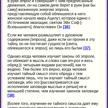
в руки
этрог
и совершает с ним предписанные
движения, он на самом деле берет в руки [как бы
саму] жизненную энергию
этрога,
представляющую собой облекшееся в него
женское начало мира Ацилут, которое едино с
Источником эманации, светом Эйн Соф [-
Всевышнего], благословен Он
[36]
.
Если же человек размышляет о духовном
содержании
[этрога],
даже если он проник в эту
тайну, он не постигает сущности [света,
облекшегося в
этрог],
но лишь его бытие
[37]
.
Однако когда человек изучает законы об
этроге,
он облекает в мысль и слово сам
эт-рог
и весь
обряд [с четырьмя видами растений], как то
ведено. Тем более это верно, когда человек
изучает тайный смысл этого обряда с тем
условием лишь, что он изучает тайный смысл
заповеди, ибо это [рассматривается как
исполнение заповеди мыслью и речью] не в
меньшей степени, чем изучение законов заповеди
[38]
.
[Более того, изучение ее тайного смысла дает ему
некое духовное представление о духовном