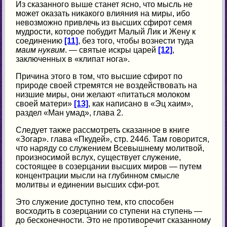
Из сказанного выше станет ясно, что мысль не
может оказать никакого влияния на миры, ибо
невозможно привлечь из высших сфирот семя
мудрости, которое побудит Малый Лик и Жену к
соединению
[11]
, без того, чтобы вознести туда
маим нуквим
. — святые искры царей
[12]
,
заключенных в «клипат нога».
Причина этого в том, что высшие сфирот по
природе своей стремятся не воздействовать на
низшие миры, они желают «питаться молоком
своей матери»
[13]
, как написано в «Эц хаим»,
раздел «Ман умад», глава 2.
Следует также рассмотреть сказанное в книге
«Зогар». глава «Пкудей», стр. 244б. Там говорится,
что наряду со служением Всевышнему молитвой,
произносимой вслух, существует служение,
состоящее в созерцании высших миров — путем
концентрации мысли на глубинном смысле
молитвы и единении высших сфи-рот.
Это служение доступно тем, кто способен
восходить в созерцании со ступени на ступень —
до бесконечности. Это не противоречит сказанному