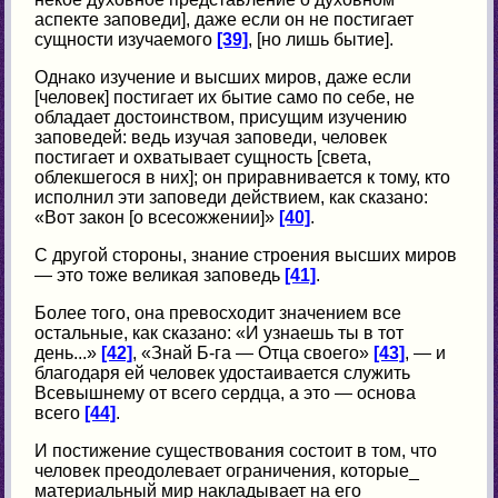
аспекте заповеди], даже если он не постигает
сущности изучаемого
[39]
, [но лишь бытие].
Однако изучение и высших миров, даже если
[человек] постигает их бытие само по себе, не
обладает достоинством, присущим изучению
заповедей: ведь изучая заповеди, человек
постигает и охватывает сущность [света,
облекшегося в них]; он приравнивается к тому, кто
исполнил эти заповеди действием, как сказано:
«Вот закон [о всесожжении]»
[40]
.
С другой стороны, знание строения высших миров
— это тоже великая заповедь
[41]
.
Более того, она превосходит значением все
остальные, как сказано: «И узнаешь ты в тот
день...»
[42]
, «Знай Б-га — Отца своего»
[43]
, — и
благодаря ей человек удостаивается служить
Всевышнему от всего сердца, а это — основа
всего
[44]
.
И постижение существования состоит в том, что
человек преодолевает ограничения, которые_
материальный мир накладывает на его