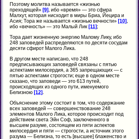
Поэтому молитва называется «жизнью
преходящей»
[9]
, ибо «время» — это сфира
Малхут, которая нисходит в миры Бриа, Йецира и
Асия; Тора же называется «жизнью вечности»
[10]
,
ибо «вечность» — это Малый Лик
[11]
;
Тора дает жизненную энергию Малому Лику, ибо
248 заповедей распределяются по десяти сосудам
десяти сфирот Малого Лика.
В другом месте написано, что 248
предписывающих заповедей связаны с пятью
аспектами милосердия, а 365 запрещающих — с
пятью аспектами строгости; еще в одном месте
сказано, что заповеди — это 613 путей,
происходящих из одного пути, именуемого
Белизною
[12]
.
Объяснение этому состоит в том, что содержание
всех заповедей — совершенствование 248
элементов Малого Лика, которое происходит под
действием света Эйн Соф, заключенного в
высшем разуме, состоящем из пяти аспектов
милосердия и пяти — строгости, а источник этого
разума — Белизна, то есть [высшее] блаженство и