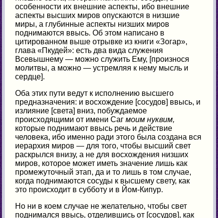
особенности их внешние аспекты, ибо внешние
аспекты высших миров опускаются в низшие
миры, а глубинные аспекты низших миров
поднимаются ввысь. Об этом написано в
цитированном выше отрывке из книги «Зогар»,
глава «Пкудей»: есть два вида служения
Всевышнему — можно служить Ему, [произнося
молитвы, а можно — устремляя к нему мысль и
сердце].
Оба этих пути ведут к исполнению высшего
предназначения: и восхождение [сосудов] ввысь, и
излияние [света] вниз, побуждаемое
происходящими от имени Саг
моим нуквим,
которые поднимают ввысь речь и действие
человека, ибо именно ради этого была создана вся
иерархия миров — для того, чтобы высший свет
раскрылся внизу, а не для восхождения низших
миров, которое может иметь значение лишь как
промежуточный этап, да и то лишь в том случае,
когда поднимаются сосуды к высшему свету, как
это происходит в субботу и в Йом-Кипур.
Но ни в коем случае не желательно, чтобы свет
поднимался ввысь, отделившись от [сосудов], как