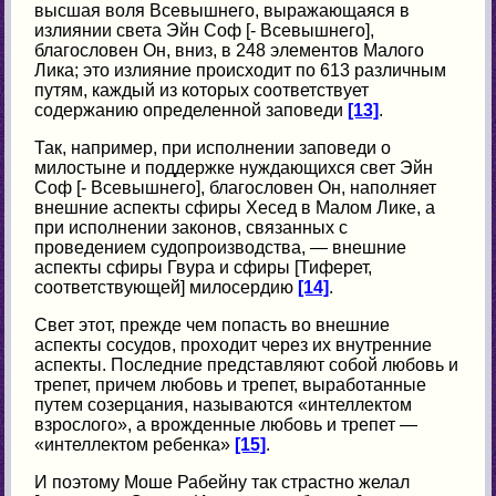
высшая воля Всевышнего, выражающаяся в
излиянии света Эйн Соф [- Всевышнего],
благословен Он, вниз, в 248 элементов Малого
Лика; это излияние происходит по 613 различным
путям, каждый из которых соответствует
содержанию определенной заповеди
[13]
.
Так, например, при исполнении заповеди о
милостыне и поддержке нуждающихся свет Эйн
Соф [- Всевышнего], благословен Он, наполняет
внешние аспекты сфиры Хесед в Малом Лике, а
при исполнении законов, связанных с
проведением судопроизводства, — внешние
аспекты сфиры Гвура и сфиры [Тиферет,
соответствующей] милосердию
[14]
.
Свет этот, прежде чем попасть во внешние
аспекты сосудов, проходит через их внутренние
аспекты. Последние представляют собой любовь и
трепет, причем любовь и трепет, выработанные
путем созерцания, называются «интеллектом
взрослого», а врожденные любовь и трепет —
«интеллектом ребенка»
[15]
.
И поэтому Моше Рабейну так страстно желал