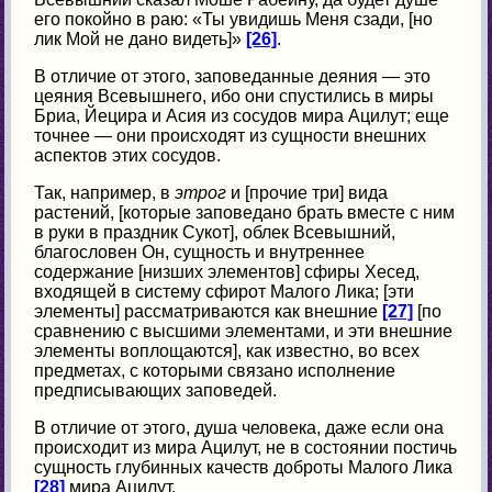
его покойно в раю: «Ты увидишь Меня сзади, [но
лик Мой не дано видеть]»
[26]
.
В отличие от этого, заповеданные деяния — это
цеяния Всевышнего, ибо они спустились в миры
Бриа, Йецира и Асия из сосудов мира Ацилут; еще
точнее — они происходят из сущности внешних
аспектов этих сосудов.
Так, например, в
этрог
и [прочие три] вида
растений, [которые заповедано брать вместе с ним
в руки в праздник Сукот], облек Всевышний,
благословен Он, сущность и внутреннее
содержание [низших элементов] сфиры Хесед,
входящей в систему сфирот Малого Лика; [эти
элементы] рассматриваются как внешние
[27]
[по
сравнению с высшими элементами, и эти внешние
элементы воплощаются], как известно, во всех
предметах, с которыми связано исполнение
предписывающих заповедей.
В отличие от этого, душа человека, даже если она
происходит из мира Ацилут, не в состоянии постичь
сущность глубинных качеств доброты Малого Лика
[28]
мира Ацилут.