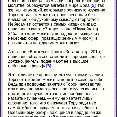
большая разница:] из мысли, сосредоточенной на
молитве, образуются ангелы в мире Бриа
[5]
, так
же, как из эмоций, которыми проникнуто изучение
Торы, тогда как молитва, произнесенная без
внимания к ее духовному смыслу, отвергается
Небесами и остается в самых низших мирах;
написано в книге «Зогаp», глава «Пкудей», стр.
245а, что «эти молитвы попадают в низшую из
небесных сфер, [правящих земным миром], и
называются негодными молитвами».
А в главе «Ваякгель» [книги «Зогар»], стр. 201а,
написано: «Если слова молитвы произнесены как
должно, [ангелы поднимают ее в высшие
небесные сферы]»
[6]
.
Это отличие не проникнутого чувством изучения
Торы от такой же молитвы понятно само по себе.
Ведь при подобных занятиях Торой человек так
или иначе понимает и осознает изучаемое им — в
противном случае его занятия вообще нельзя
назвать изучением, — ему не хватает лишь
осознания того, что он изучает Тору ради нее
самой, ибо оно рождается только из любви ко
Всевышнему, раскрывающейся в сердце; он же