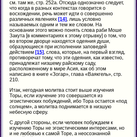
см. там же, стр. 252а. Отсюда однозначно следует,
что когда в разных контекстах говорится о
восхождении, речь может идти о совершенно
различных явлениях
[14]
, лишь условно
называемых одним и тем же словом. На
основании этого можно понять слова раби Моше
Закута [в комментариях к этому отрывку] о том, что
во втором дворце находятся одеяния души,
образующиеся при исполнении заповедей
действием
[15]
, слова, которые, на первый взгляд,
противоречат тому, что эти одеяния, как известно,
принадлежат низшему райскому саду,
расположенному в мире Асия, как об этом
написано в книге «Зогар», глава «Ваякгель», стр.
210.
Итак, негодная молитва стоит выше изучения
Торы, если изучение это совершается из
эгоистических побуждений, ибо Тора остается «под
солнцем», а молитва поднимается в низшую
небесную сферу.
С другой стороны, если человек побуждаем к
изучению Торы не эгоистическими интересами, но
и не любовью к самой Торе, а неосознанной