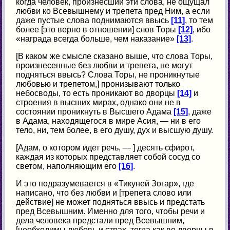
когда человек, произнесший эти слова, не ощущал
любви ко Всевышнему и трепета пред Ним, а если
даже пустые слова поднимаются ввысь
[11]
, то тем
более [это верно в отношении] слов Торы
[12]
, ибо
«награда всегда больше, чем наказание»
[13]
.
[В каком же смысле сказано выше, что слова Торы,
произнесенные без любви и трепета, не могут
подняться ввысь? Слова Торы, не проникнутые
любовью и трепетом,] пронизывают только
небосводы, то есть проникают во дворцы
[14]
и
строения в высших мирах, однако они не в
состоянии проникнуть в Высшего Адама
[15]
, даже
в Адама, находящегося в мире Асия, — ни в его
тело, ни, тем более, в его душу, дух и высшую душу.
[Адам, о котором идет речь, — ] десять сфирот,
каждая из которых представляет собой сосуд со
светом, наполняющим его
[16]
.
И это подразумевается в «Тикуней Зогар», где
написано, что без любви и [трепета слово или
действие] не может подняться ввысь и предстать
пред Всевышним. Именно для того, чтобы речи и
дела человека предстали пред Всевышним,
[необходимы любовь и страх, тогда как во дворцы в