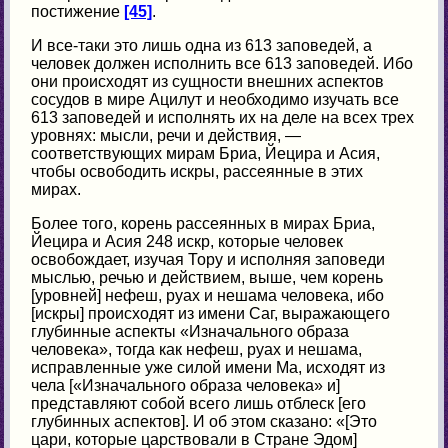
постижение
[45]
.
И все-таки это лишь одна из 613 заповедей, а
человек должен исполнить все 613 заповедей. Ибо
они происходят из сущности внешних аспектов
сосудов в мире Ацилут и необходимо изучать все
613 заповедей и исполнять их на деле на всех трех
уровнях: мысли, речи и действия, —
соответствующих мирам Бриа, Йецира и Асия,
чтобы освободить искры, рассеянные в этих
мирах.
Более того, корень рассеянных в мирах Бриа,
Йецира и Асия 248 искр, которые человек
освобождает, изучая Тору и исполняя заповеди
мыслью, речью и действием, выше, чем корень
[уровней] нефеш, руах и нешама человека, ибо
[искры] происходят из имени Саг, выражающего
глубинные аспекты «Изначального образа
человека», тогда как нефеш, руах и нешама,
исправленные уже силой имени Ма, исходят из
чела [«Изначального образа человека» и]
представляют собой всего лишь отблеск [его
глубинных аспектов]. И об этом сказано: «[Это
цари, которые царствовали в Стране Эдом]