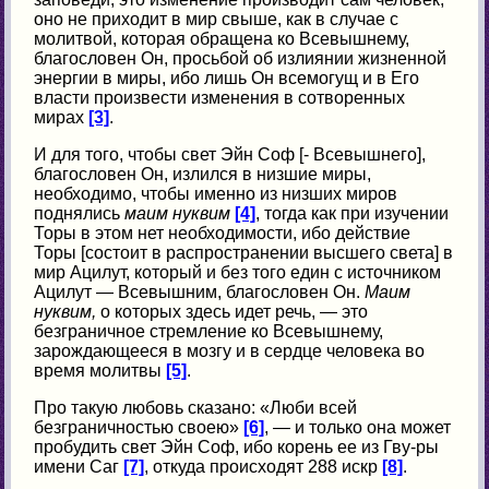
оно не приходит в мир свыше, как в случае с
молитвой, которая обращена ко Всевышнему,
благословен Он, просьбой об излиянии жизненной
энергии в миры, ибо лишь Он всемогущ и в Его
власти произвести изменения в сотворенных
мирах
[3]
.
И для того, чтобы свет Эйн Соф [- Всевышнего],
благословен Он, излился в низшие миры,
необходимо, чтобы именно из низших миров
поднялись
маим нуквим
[4]
, тогда как при изучении
Торы в этом нет необходимости, ибо действие
Торы [состоит в распространении высшего света] в
мир Ацилут, который и без того един с источником
Ацилут — Всевышним, благословен Он.
Маим
нуквим,
о которых здесь идет речь, — это
безграничное стремление ко Всевышнему,
зарождающееся в мозгу и в сердце человека во
время молитвы
[5]
.
Про такую любовь сказано: «Люби всей
безграничностью своею»
[6]
, — и только она может
пробудить свет Эйн Соф, ибо корень ее из Гву-ры
имени Саг
[7]
, откуда происходят 288 искр
[8]
.