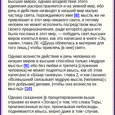
высших мирах, однако воздействие этого
единения распространяется и на земной мир, ибо
речь и действие низводят в низший мир малую
частицу света, порождаемого ими
[8]
; мысль же не
привлекает в этот мир никакого света, и потому
человек не может исполнить посредством мысли
своего предназначения, ради которого душа его
была послана в этот мир, — побудить свет высших
миров излиться вниз, как это написано в книге «Эц
хаим», глава 26: «[Душа облеклась в материю для
того лишь,] чтобы привлечь [в нее] свет».
Однако вознести действие и речь человека из
низших миров в высшие способна только «мудрая
мысль»
[9]
, ибо без любви и трепета [служение
человека] не может подняться ввысь, как об этом
написано в «Шаар ганевуа», глава 2, и как сказано:
«Всевышний связывает мудрую мысль [человека] с
[его добрыми] делами, [чтобы она вознесла их
мысль]»
[10]
.
Однако сказанное [в процитированном выше
отрывке из книги «Зогар»] о том, что слова Торы,
произнесенные вслух, пронизывая небосводы,
поднимаются ввысь, верно даже в том- случае,