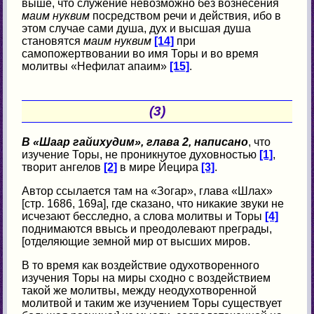
выше, что служение невозможно без вознесения
маим нуквим
посредством речи и действия, ибо в
этом случае сами душа, дух и высшая душа
становятся
маим нуквим
[14]
при
самопожертвовании во имя Торы и во время
молитвы «Нефилат апаим»
[15]
.
(3)
В «Шаар гайихудим», глава 2, написано
, что
изучение Торы, не проникнутое духовностью
[1]
,
творит ангелов
[2]
в мире Йецира
[3]
.
Автор ссылается там на «Зогар», глава «Шлах»
[стр. 1686, 169а], где сказано, что никакие звуки не
исчезают бесследно, а слова молитвы и Торы
[4]
поднимаются ввысь и преодолевают преграды,
[отделяющие земной мир от высших миров.
В то время как воздействие одухотворенного
изучения Торы на миры сходно с воздействием
такой же молитвы, между неодухотворенной
молитвой и таким же изучением Торы существует