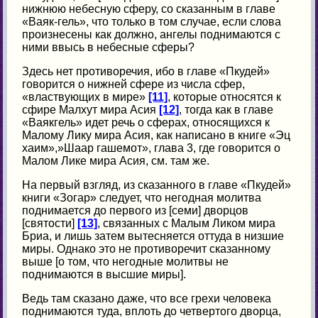
нижнюю небесную сферу, со сказанным в главе
«Ваяк-гель», что только в том случае, если слова
произнесены как должно, ангелы поднимаются с
ними ввысь в небесные сферы?
Здесь нет противоречия, ибо в главе «Пкудей»
говорится о нижней сфере из числа сфер,
«властвующих в мире»
[11]
, которые относятся к
сфире Малхут мира Асия
[12]
, тогда как в главе
«Ваякгель» идет речь о сферах, относящихся к
Малому Лику мира Асия, как написано в книге «Эц
хаим»,»Шаар гашемот», глава 3, где говорится о
Малом Лике мира Асия, см. там же.
На первый взгляд, из сказанного в главе «Пкудей»
книги «Зогар» следует, что негодная молитва
поднимается до первого из [семи] дворцов
[святости]
[13]
, связанных с Малым Ликом мира
Бриа, и лишь затем вытесняется оттуда в низшие
миры. Однако это не противоречит сказанному
выше [о том, что негодные молитвы не
поднимаются в высшие миры].
Ведь там сказано даже, что все грехи человека
поднимаются туда, вплоть до четвертого дворца,