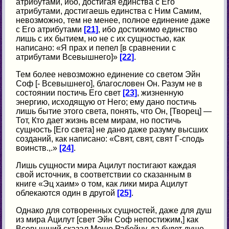
атрибутами, ибо, достигая единства с Его
атрибутами, достигаешь единства с Ним Самим,
невозможно, тем не менее, полное единение даже
с Его атрибутами
[21]
, ибо достижимо единство
лишь с их бытием, но не с их сущностью, как
написано: «Я прах и пепел [в сравнении с
атрибутами Всевышнего]»
[22]
.
Тем более невозможно единение со светом Эйн
Соф [- Всевышнего], благословен Он. Разум не в
состоянии постичь Его свет
[23]
, жизненную
энергию, исходящую от Него; ему дано постичь
лишь бытие этого света, понять, что Он, [Творец] —
Тот, Кто дает жизнь всем мирам, но постичь
сущность [Его света] не дано даже разуму высших
созданий, как написано: «Свят, свят, свят Г-сподь
воинств.,.»
[24]
.
Лишь сущности мира Ацилут постигают каждая
свой источник, в соответствии со сказанным в
книге «Эц хаим» о том, как лики мира Ацилут
облекаются один в другой
[25]
.
Однако для сотворенных сущностей, даже для душ
из мира Ацилут [свет Эйн Соф непостижим,] как
Всевышний сказал Моше Рабейну, да будет душе