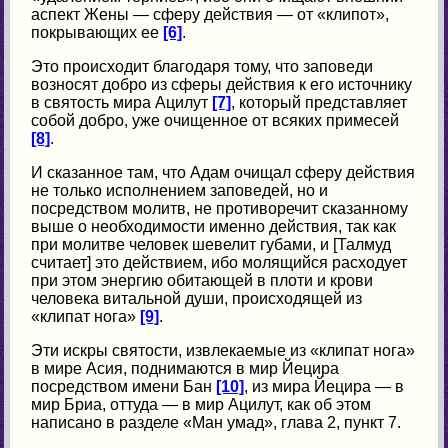
аспект Жены — сферу действия — от «клипот»,
покрывающих ее
[6]
.
Это происходит благодаря тому, что заповеди
возносят добро из сферы действия к его источнику
в святость мира Ацилут
[7]
, который представляет
собой добро, уже очищенное от всяких примесей
[8]
.
И сказанное там, что Адам очищал сферу действия
не только исполнением заповедей, но и
посредством молитв, не противоречит сказанному
выше о необходимости именно действия, так как
при молитве человек шевелит губами, и [Талмуд
считает] это действием, ибо молящийся расходует
при этом энергию обитающей в плоти и крови
человека витальной души, происходящей из
«клипат нога»
[9]
.
Эти искры святости, извлекаемые из «клипат нога»
в мире Асия, поднимаются в мир Йецира
посредством имени Бан
[10]
, из мира Йецира — в
мир Бриа, оттуда — в мир Ацилут, как об этом
написано в разделе «Ман умад», глава 2, пункт 7.