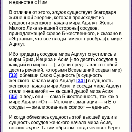
и единства с Ним.
В отличие от этого,
этрог
существует благодаря
жизненной энергии, которая происходит из
сущности женского начала мира Ацилут [Жены
Малого Лика внешней стороны] сосудов,
принадлежащей сфере Б-жественного, и сказано в
«Эц хаим», что все плоды [имеют прообраз] в мире
Ацилут.
Ибо тридцать сосудов мира Ацилут спустились в
миры Бриа, Йецира и Асия [- по десять сосудов в
каждый из миров — ], и (они представляют собой
десять речений, которыми Всевышний создал мир)
[33]
, облекши Свою Сущность [в сущность
женского начала мира Ацилут
[34]
,] в сущность
женского начала мира Асия; и сосуды мира Ацилут
стали «нешамой» — высшей душой мира Асия
[35]
; а ведь они — сама Б-жественность, так как в
мире Ацилут «Он — Источник эманации — и Его
сосуды — эмалированные сфирот — едины».
И когда облеклась сущность этой высшей души в
сущность сосудов женского начала миpa Асия,
возник
этрог.
Таким образом, когда человек берет