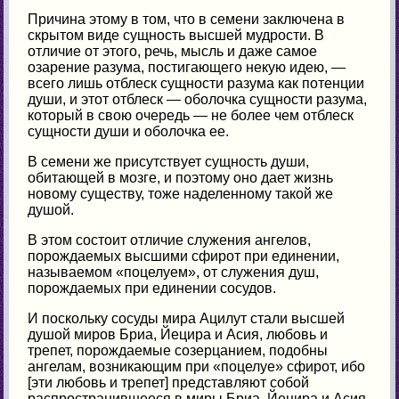
Причина этому в том, что в семени заключена в
скрытом виде сущность высшей мудрости. В
отличие от этого, речь, мысль и даже самое
озарение разума, постигающего некую идею, —
всего лишь отблеск сущности разума как потенции
души, и этот отблеск — оболочка сущности разума,
который в свою очередь — не более чем отблеск
сущности души и оболочка ее.
В семени же присутствует сущность души,
обитающей в мозге, и поэтому оно дает жизнь
новому существу, тоже наделенному такой же
душой.
В этом состоит отличие служения ангелов,
порождаемых высшими сфирот при единении,
называемом «поцелуем», от служения душ,
порождаемых при единении сосудов.
И поскольку сосуды мира Ацилут стали высшей
душой миров Бриа, Йецира и Асия, любовь и
трепет, порождаемые созерцанием, подобны
ангелам, возникающим при «поцелуе» сфирот, ибо
[эти любовь и трепет] представляют собой
распространившееся в миры Бриа, Йецира и Асия