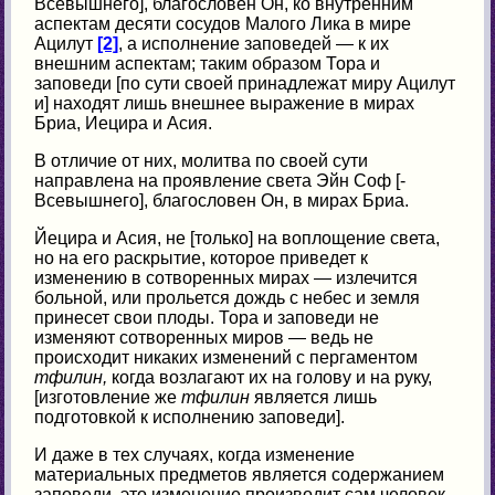
Всевышнего], благословен Он, ко внутренним
аспектам десяти сосудов Малого Лика в мире
Ацилут
[2]
, а исполнение заповедей — к их
внешним аспектам; таким образом Тора и
заповеди [по сути своей принадлежат миру Ацилут
и] находят лишь внешнее выражение в мирах
Бриа, Иецира и Асия.
В отличие от них, молитва по своей сути
направлена на проявление света Эйн Соф [-
Всевышнего], благословен Он, в мирах Бриа.
Йецира и Асия, не [только] на воплощение света,
но на его раскрытие, которое приведет к
изменению в сотворенных мирах — излечится
больной, или прольется дождь с небес и земля
принесет свои плоды. Тора и заповеди не
изменяют сотворенных миров — ведь не
происходит никаких изменений с пергаментом
тфилин,
когда возлагают их на голову и на руку,
[изготовление же
тфилин
является лишь
подготовкой к исполнению заповеди].
И даже в тех случаях, когда изменение
материальных предметов является содержанием
заповеди, это изменение производит сам человек,