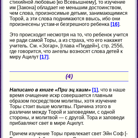
стихийной любовью [ко Всевышнему], то изучение
им [Закона] обладает не меньшим достоинством,
чем слова, произносимые детьми, занимающимися
Торой, а эти слова поднимаются ввысь, ибо они
произнесены устам-и безгрешного ребенка
[16]
.
Это происходит несмотря на то, что ребенок учится
не ради самой Торы, а из страха, что его накажет
учитель. См. «Зогар», [глава «Пкудей»], стр. 255б,
где говорится, что ангелы возносят слова детей к
миру Ацилут
[17]
.
(4)
Написано в книге «При эц хаим»
[1]
, что в наше
время очищение искр совершается главным
образом посредством молитвы, хотя изучение
Торы стоит выше молитвы. Причина этого в
различии между Торой и заповедями, с одной
стороны, и молитвой — с другой. Тора и заповеди
прибавляют свет в мире Ацилут.
Причем изучение Торы привлекает свет Эйн Соф [-