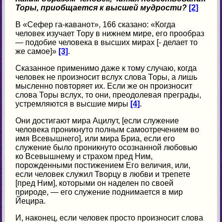
Торы, приобщается к высшей мудрости?
[2]
В «Сефер га-каванот», 166 сказано: «Когда
человек изучает Тору в нижнем мире, его прообраз
— подобие человека в высших мирах [- делает то
же самое]»
[3]
.
Сказанное применимо даже к тому случаю, когда
человек не произносит вслух слова Торы, а лишь
мысленно повторяет их. Если же он произносит
слова Торы вслух, то они, преодолевая преграды,
устремляются в высшие миры
[4]
.
Они достигают мира Ацилут, [если служение
человека проникнуто полным самоотречением во
имя Всевышнего], или мира Бриа, если его
служение было проникнуто осознанной любовью
ко Всевышнему и страхом пред Ним,
порожденными постижением Его величия, или,
если человек служил Творцу в любви и трепете
[пред Ним], которыми он наделен по своей
природе, — его служение поднимается в мир
Йецира.
И, наконец, если человек просто произносит слова