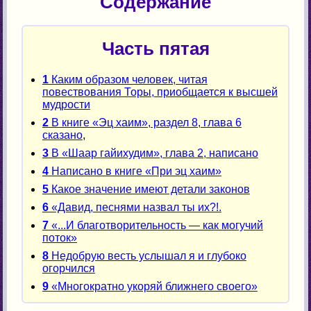
Содержание
Часть пятая
1
Каким образом человек, читая
повествования Торы, приобщается к высшей
мудрости
2
В книге «Эц хаим», раздел 8, глава 6
сказано
,
3
В «Шаар гайихудим», глава 2, написано
4
Написано в книге «При эц хаим»
5
Какое значение имеют детали законов
6
«Давид, песнями назвал ты их?!.
7
«...И благотворительность — как могучий
поток»
8
Недобрую весть услышал я и глубоко
огорчился
9
«Многократно укоряй ближнего своего»