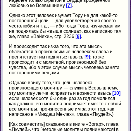
наделен только скрытой в сердце врожденной
любовью ко Всевышнему
[7]
.
Однако этот человек изучает Тору не для какой-то
посторонней цели — для удовлетворения своего
честолюбия и т. д., — ибо тогда Тора, изучаемая им,
не поднялась бы «выше солнца», как написано там
же, глава «Вайехи», стр. 2236
[8]
.
И происходит так из-за того, что эта мысль
облекается в произносимые человеком слова и
препятствует им подняться ввысь
[9]
; то же
происходит и с молитвой, произносимой без
чувства, ибо в этом случае мысль человека занята
посторонними вещами.
(Однако ввиду того, что цель человека,
произносящего молитву, — служить Всевышнему,
эту молитву легче исправить и вознести ввысь
[10]
:
если человек хотя бы один раз за год помолился
как должно, его молитва поднимает вместе с собой
все молитвы, произнесенные им за этот год, как
написано в «Микдаш Ме-лех», глава «Пкудей».)
[Как совместить] сказанное в книге «Зогар», глава
«Пкудей», что [негодные молитвы поднимаются] в